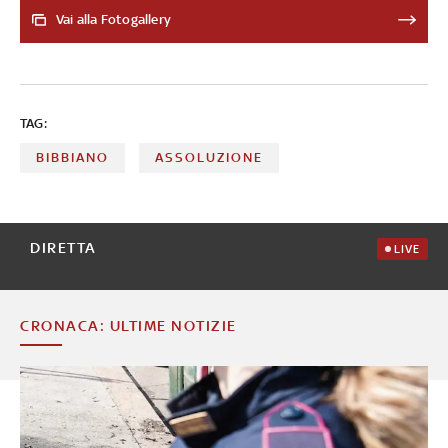
generazionali, calcolati ciascuno su 12 parametri
Vai alla Fotogallery
statistici che misurano le risposte dei territori alle
esigenze specifiche delle diverse generazioni
TAG:
BIBBIANO
ASSOLUZIONE
DIRETTA
LIVE
CRONACA: ULTIME NOTIZIE