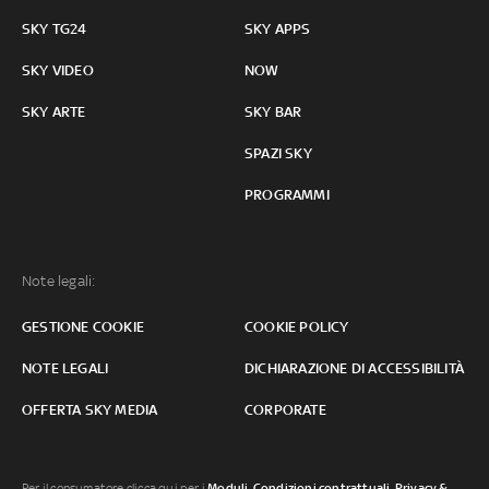
SKY TG24
SKY APPS
SKY VIDEO
NOW
SKY ARTE
SKY BAR
SPAZI SKY
PROGRAMMI
Note legali:
GESTIONE COOKIE
COOKIE POLICY
NOTE LEGALI
DICHIARAZIONE DI ACCESSIBILITÀ
OFFERTA SKY MEDIA
CORPORATE
Per il consumatore clicca qui per i
Moduli, Condizioni contrattuali
,
Privacy &