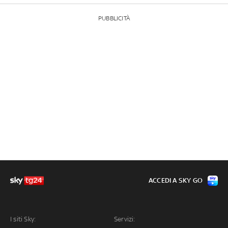
PUBBLICITÀ
ACCEDI A SKY GO
I siti Sky:
Servizi: