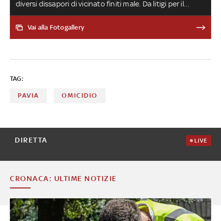
diversi dissapori di vicinato finiti male. Da litigi per il
parcheggio a malintesi tra fratelli, ecco alcuni degli
episodi più eclatanti della storia recente
Vai alla Fotogallery
TAG:
PAVIA
OMICIDIO
DIRETTA
LIVE
CRONACA: ULTIME NOTIZIE