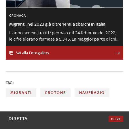
CRONACA
Migranti, nel 2023 già oltre 14mila sbarchi in Italia
L'anno scorso, tra il 1° gennaio e il 24 febbraio del 2022,
le cifre si erano fermate a 5.345. La maggior parte di chi è
arrivato sulle nostre coste quest'anno viene da Guinea e
Costa D'Avorio. Molti i minori non accompagnati: 861,
Vai alla Fotogallery
con dati aggiornati al 20 febbraio
TAG:
MIGRANTI
CROTONE
NAUFRAGIO
DIRETTA
LIVE