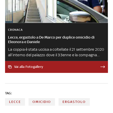
CRONACA
Lecce, ergastolo a De Marco per duplice omicidio di
Eleonora e Daniele
La coppia è stata uccisa a coltellate il 21 settembre 2020
all’interno del palazzo dove il 33enne e la compagna
30enne convivevano da poco. Una settimana dopo per
l'assassinio è stato fermato l'ex coinquilino delle vittime,
Vai alla Fotogallery
che poi ha confessato, e che il 7 giugno 2022 è stato
condannato in primo grado all'ergastolo. 'Nessuna
sentenza potrà mai colmare il vuoto che ha lasciato', ha
detto il papà di Daniele De Santis
TAG:
LECCE
OMICIDIO
ERGASTOLO