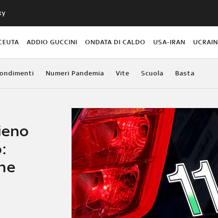
ky
CEUTA
ADDIO GUCCINI
ONDATA DI CALDO
USA-IRAN
UCRAI
ondimenti
Numeri Pandemia
Vite
Scuola
Basta
ieno
:
nne