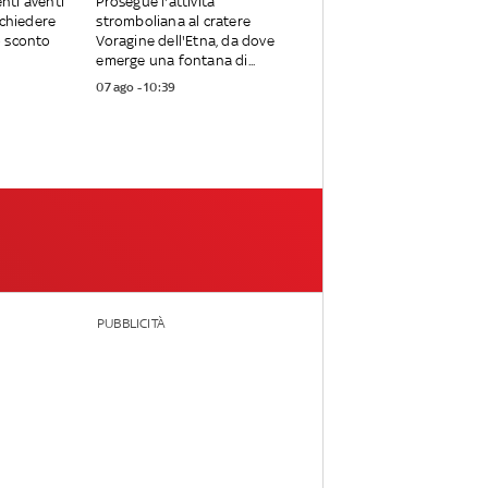
enti aventi
Prosegue l'attività
ichiedere
stromboliana al cratere
 sconto
Voragine dell'Etna, da dove
emerge una fontana di...
07 ago - 10:39
PUBBLICITÀ