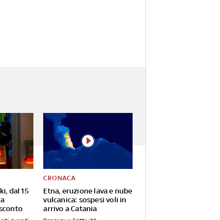
CRONACA
i, dal 15
Etna, eruzione lava e nube
ra
vulcanica: sospesi voli in
 sconto
arrivo a Catania