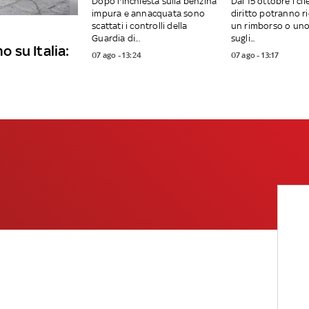
Dopo l'inchiesta sulla benzina
Dal 15 ottobre i cli
impura e annacquata sono
diritto potranno r
scattati i controlli della
un rimborso o uno
Guardia di...
sugli...
o su Italia:
07 ago - 13:24
07 ago - 13:17