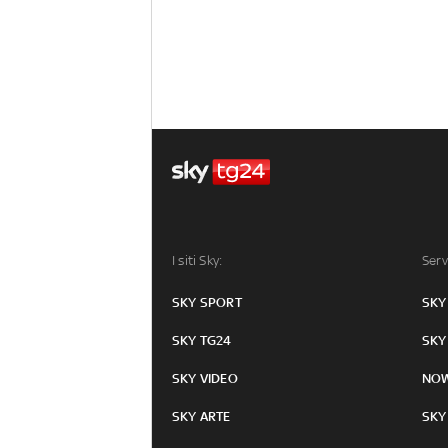
I siti Sky:
Serv
SKY SPORT
SKY
SKY TG24
SKY
SKY VIDEO
NO
SKY ARTE
SKY