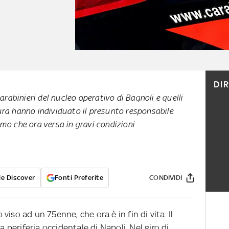
DI
 carabinieri del nucleo operativo di Bagnoli e quelli
ura hanno individuato il presunto responsabile
omo che ora versa in gravi condizioni
e Discover
Fonti Preferite
CONDIVIDI
iso ad un 75enne, che ora è in fin di vita. Il
a periferia occidentale di Napoli. Nel giro di