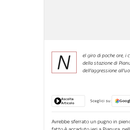
N
el giro di poche ore, i
della stazione di Pian
dell'aggressione all'u
Ascolta
Sceglici su:
Googl
Articolo
Avrebbe sferrato un pugno in pieno v
fatto è accaduto ieri a Pianura, nell