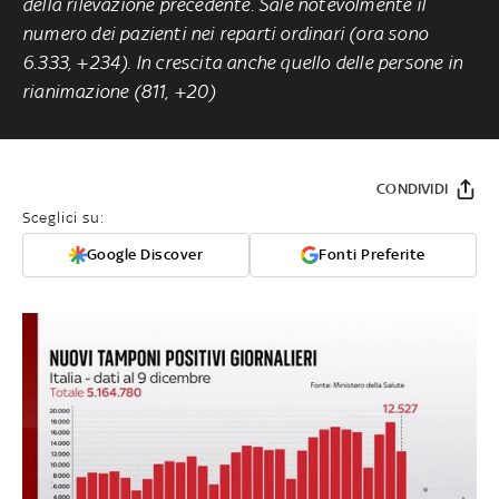
della rilevazione precedente. Sale notevolmente il
numero dei pazienti nei reparti ordinari (ora sono
6.333, +234). In crescita anche quello delle persone in
rianimazione (811, +20)
CONDIVIDI
Sceglici su:
Google Discover
Fonti Preferite