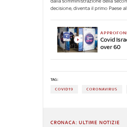
dalla somministrazione della seco
decisione, diventa il primo Paese 
APPROFON
Covid Isra
over 60
TAG:
COVID19
CORONAVIRUS
CRONACA: ULTIME NOTIZIE