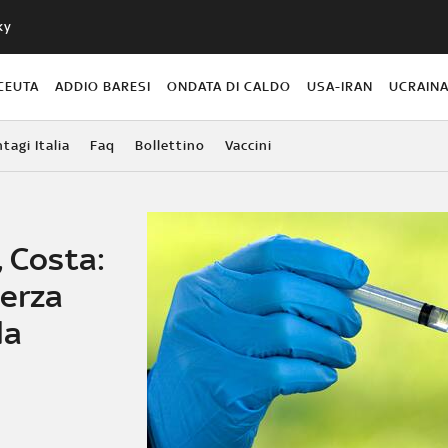
ky
CEUTA
ADDIO BARESI
ONDATA DI CALDO
USA-IRAN
UCRAIN
agi Italia
Faq
Bollettino
Vaccini
, Costa:
terza
la