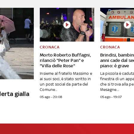
CRONACA
CRONACA
Morto Roberto Buffagni,
Brindisi, bambin
rilanciò "Peter Pan" e
anni cade dal s
"Villa delle Rose"
piano: è grave
Insieme al fratello Massimo e
La piccola è caduta
ai suoi soci, è stato scritto in
finestra di un ap
un post social da parte del
che si trova alla pe
Comune...
Mesagne....
lerta gialla
05 ago - 20:08
05 ago - 19:07