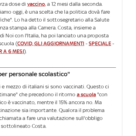
erza dose di
vaccino
, a 12 mesi dalla seconda.
amo oggi, è una scelta che la politica dovà fare
fiche". Lo ha detto il sottosegretario alla Salute
nza stampa alla Camera. Costa, insieme a
i Noi con l'Italia, ha poi lanciato una proposta
scuola (
COVID, GLI AGGIORNAMENTI
-
SPECIALE
-
R A 6 MESI
).
per personale scolastico"
e mezzo di italiani si sono vaccinati. Questo ci
ttimane" che precedono il ritorno
a scuola
"con
tico è vaccinato, mentre il 15% ancora no. Ma
inazione sia importante. Qualora il problema
à chiamata a fare una valutazione sull'obbligo
 sottolineato Costa.