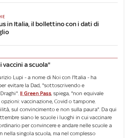
HE
 in Italia, il bollettino con i dati di
glio
i vaccini a scuola"
zio Lupi - a nome di Noi con l'Italia - ha
er evitare la Dad, "sottoscrivendo e
 Draghi".
Il Green Pass
, spiega, "non equivale
re opzioni: vaccinazione, Covid o tampone.
ità, sul convincimento e non sulla paura". Da qui
ttembre siano le scuole i luoghi in cui vaccinare
aordinario per convincere e andare nelle scuole a
 non nella singola scuola, ma nel complesso