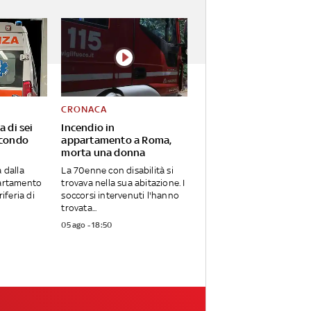
CRONACA
a di sei
Incendio in
econdo
appartamento a Roma,
morta una donna
 dalla
La 70enne con disabilità si
partamento
trovava nella sua abitazione. I
riferia di
soccorsi intervenuti l'hanno
trovata...
05 ago - 18:50