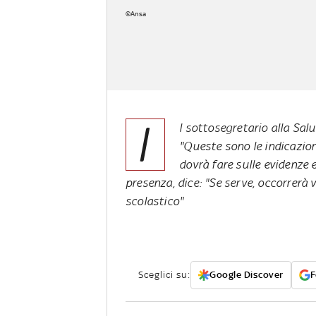
©Ansa
I
l sottosegretario alla Salu
"Queste sono le indicazion
dovrà fare sulle evidenze e 
presenza, dice: "Se serve, occorrerà v
scolastico"
Sceglici su:
Google Discover
F