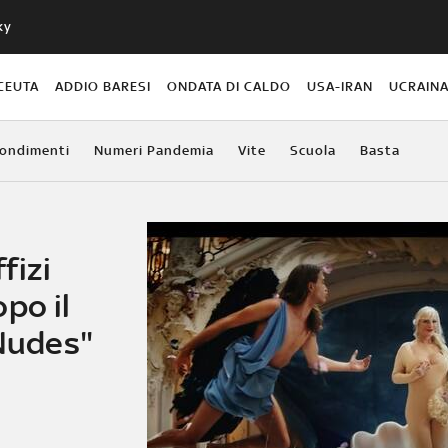
ky
CEUTA
ADDIO BARESI
ONDATA DI CALDO
USA-IRAN
UCRAIN
ondimenti
Numeri Pandemia
Vite
Scuola
Basta
fizi
po il
 Nudes"