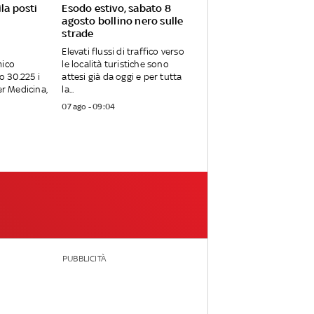
la posti
Esodo estivo, sabato 8
agosto bollino nero sulle
strade
Elevati flussi di traffico verso
mico
le località turistiche sono
 30.225 i
attesi già da oggi e per tutta
er Medicina,
la...
07 ago - 09:04
PUBBLICITÀ