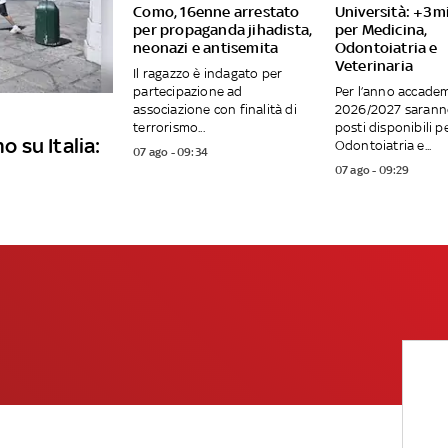
Como, 16enne arrestato
Università: +3mi
per propaganda jihadista,
per Medicina,
neonazi e antisemita
Odontoiatria e
Veterinaria
Il ragazzo è indagato per
partecipazione ad
Per l’anno accade
associazione con finalità di
2026/2027 saranno
terrorismo...
posti disponibili p
o su Italia:
Odontoiatria e...
07 ago - 09:34
07 ago - 09:29