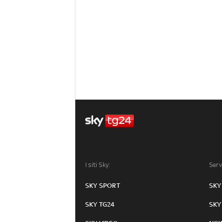
I siti Sky:
Serv
SKY SPORT
SKY
SKY TG24
SKY