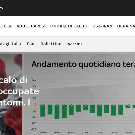
ky
CEUTA
ADDIO BARESI
ONDATA DI CALDO
USA-IRAN
UCRAIN
agi Italia
Faq
Bollettino
Vaccini
calo di
 occupate
ntomi. I