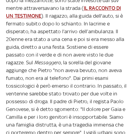
dopo la mezzanotte, sono state investite dal suv
mentre attraversavano la strada (
IL RACCONTO DI
UN TESTIMONE
). Il ragazzo, alla guida dell'auto, si è
fermato subito dopo lo schianto. In lacrime e
disperato, ha aspettato l’arrivo dell’ambulanza. Il
20enne era stato a una cena e poi si era messo alla
guida, diretto a una festa. Sostiene di essere
passato con il verde e di non avere visto le due
ragazze. Sul
Messaggero
, la sorella del giovane
aggiunge che Pietro "non aveva bevuto, non aveva
fumato, non era al telefono". Dai primi esami
tossicologici è però emerso il contrario. In passato, il
ventenne sarebbe stato trovato per due volte in
possesso di droga. Il padre di Pietro, il regista Paolo
Genovese, si è detto sgomento: "Il dolore per Gaia e
Camilla e per i loro genitori è insopportabile. Siamo
una famiglia distrutta, è una tragedia immensa che
ci porteremo dentro per sempre". I vigili urbani sono