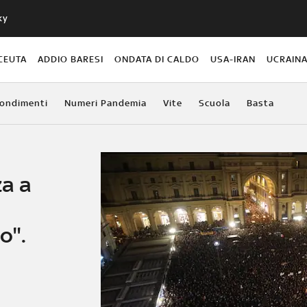
ky
CEUTA
ADDIO BARESI
ONDATA DI CALDO
USA-IRAN
UCRAIN
ondimenti
Numeri Pandemia
Vite
Scuola
Basta
za a
o".