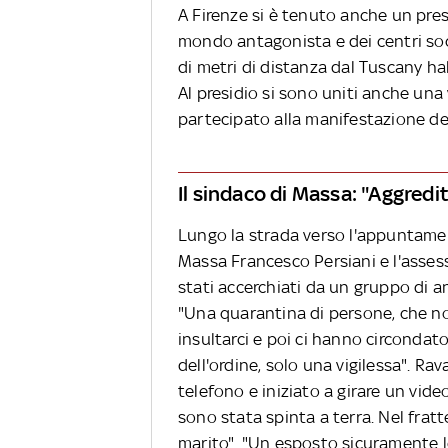
A Firenze si è tenuto anche un pre
mondo antagonista e dei centri socia
di metri di distanza dal Tuscany ha
Al presidio si sono uniti anche una
partecipato alla manifestazione del
Il sindaco di Massa: "Aggredi
Lungo la strada verso l'appuntament
Massa Francesco Persiani e l'asses
stati accerchiati da un gruppo di an
"Una quarantina di persone, che n
insultarci e poi ci hanno circondat
dell'ordine, solo una vigilessa". Rav
telefono e iniziato a girare un vid
sono stata spinta a terra. Nel fra
marito". "Un esposto sicuramente l