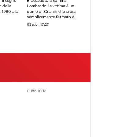
 "Il segno
E' accaduto a Somma
 dalla
Lombardo: la vittima è un
o 1980 alla
uomo di 36 anni che si era
semplicemente fermato a...
02 ago - 17:27
PUBBLICITÀ