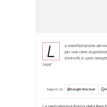
L
a manifestazione del mov
per una cena organizzata
limitrofe si sono riempi
Lega”
Seguici su:
Google Discover
F
La centralissima Piazza della Repubb