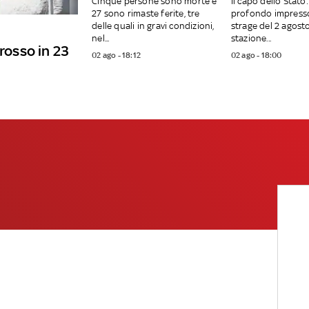
Cinque persone sono morte e
Il capo dello Stato:
27 sono rimaste ferite, tre
profondo impresso
delle quali in gravi condizioni,
strage del 2 agost
nel...
stazione...
 rosso in 23
02 ago - 18:12
02 ago - 18:00