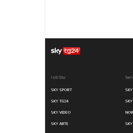
I siti Sky:
Serv
SKY SPORT
SKY
SKY TG24
SKY
SKY VIDEO
NO
SKY ARTE
SKY