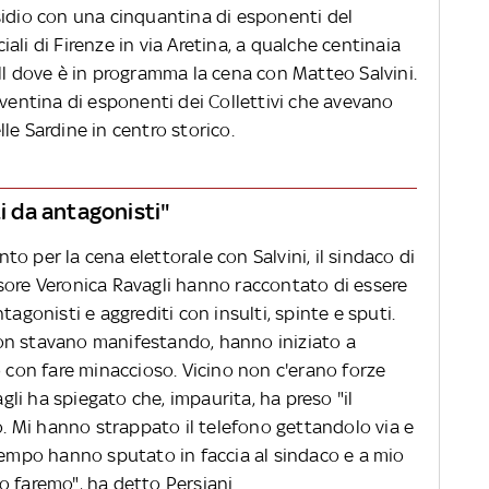
sidio con una cinquantina di esponenti del
li di Firenze in via Aretina, a qualche centinaia
ll dove è in programma la cena con Matteo Salvini.
 ventina di esponenti dei Collettivi che avevano
le Sardine in centro storico.
ti da antagonisti"
o per la cena elettorale con Salvini, il sindaco di
sore Veronica Ravagli hanno raccontato di essere
tagonisti e aggrediti con insulti, spinte e sputi.
on stavano manifestando, hanno iniziato a
o con fare minaccioso. Vicino non c'erano forze
agli ha spiegato che, impaurita, ha preso "il
eo. Mi hanno strappato il telefono gettandolo via e
ttempo hanno sputato in faccia al sindaco e a mio
o faremo", ha detto Persiani.