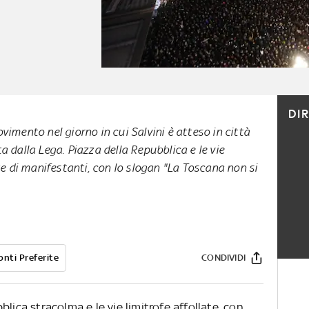
DI
imento nel giorno in cui Salvini è atteso in città
 dalla Lega. Piazza della Repubblica e le vie
te di manifestanti, con lo slogan "La Toscana non si
onti Preferite
CONDIVIDI
lica stracolma e le vie limitrofe affollate, con