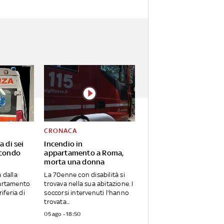
CRONACA
a di sei
Incendio in
econdo
appartamento a Roma,
morta una donna
 dalla
La 70enne con disabilità si
partamento
trovava nella sua abitazione. I
riferia di
soccorsi intervenuti l'hanno
trovata...
05 ago - 18:50