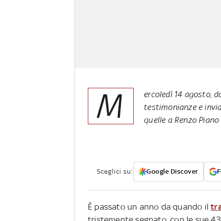
M
ercoledì 14 agosto, da
testimonianze e inviat
quelle a Renzo Piano 
Sceglici su:
Google Discover
F
È passato un anno da quando il
tr
tristemente segnato, con le sue 43 v