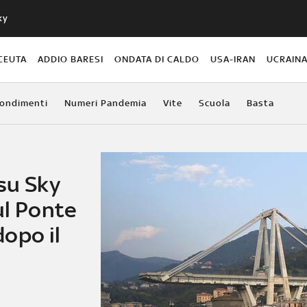
ky
CEUTA
ADDIO BARESI
ONDATA DI CALDO
USA-IRAN
UCRAIN
ondimenti
Numeri Pandemia
Vite
Scuola
Basta
su Sky
ul Ponte
opo il