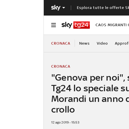
Esplora tutte le offerte S
CAOS MIGRANTI 
CRONACA
News
Video
Approf
CRONACA
"Genova per noi", 
Tg24 lo speciale s
Morandi un anno d
crollo
12 ago 2019 - 15:53