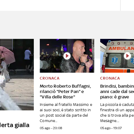
CRONACA
CRONACA
Morto Roberto Buffagni,
Brindisi, bambin
rilanciò "Peter Pan" e
anni cade dal s
"Villa delle Rose"
piano: è grave
Insieme al fratello Massimo e
La piccola è caduta
ai suoi soci, è stato scritto in
finestra di un ap
un post social da parte del
che si trova alla pe
Comune...
Mesagne....
lerta gialla
05 ago - 20:08
05 ago - 19:07