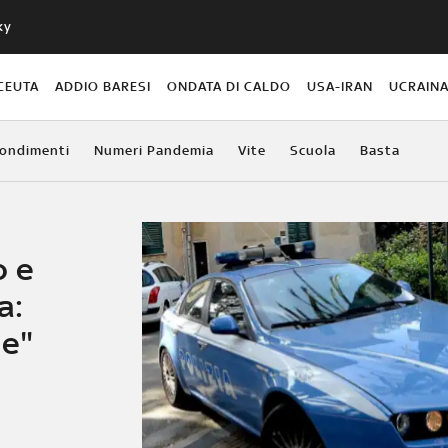
ky
CEUTA
ADDIO BARESI
ONDATA DI CALDO
USA-IRAN
UCRAIN
ondimenti
Numeri Pandemia
Vite
Scuola
Basta
o e
a:
se"