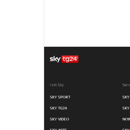
I siti Sky:
Serv
SKY SPORT
SKY
SKY TG24
SKY
SKY VIDEO
NO