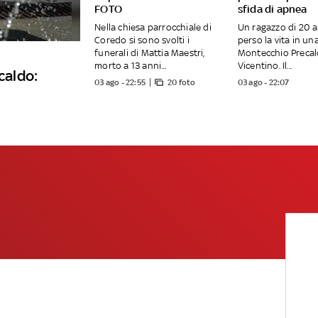
FOTO
sfida di apnea
Nella chiesa parrocchiale di
Un ragazzo di 20 a
Coredo si sono svolti i
perso la vita in un
funerali di Mattia Maestri,
Montecchio Precalc
morto a 13 anni...
Vicentino. Il...
caldo:
03 ago - 22:55
20 foto
03 ago - 22:07