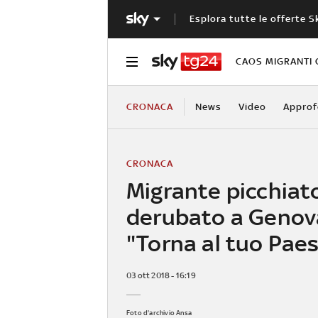
Esplora tutte le offerte S
CAOS MIGRANTI 
CRONACA
News
Video
Approf
CRONACA
Migrante picchiat
derubato a Genov
"Torna al tuo Pae
03 ott 2018 - 16:19
Foto d'archivio Ansa