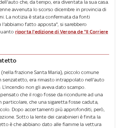
ell'auto che, da tempo, era diventata la sua casa.
4enne avvenuta lo scorso dicembre in provincia di
i. La notizia è stata confermata da fonti
n l'abbiamo fatto apposta", si sarebbero
 quanto
riporta l'edizione di Verona de "Il Corriere
zatetto
io (nella frazione Santa Maria), piccolo comune
n senzatetto, era rimasto intrappolato nell'auto
. L’incendio non gli aveva dato scampo.
o pensato che il rogo fosse da ricondurre ad una
 particolare, che una sigaretta fosse caduta,
tacolo. Dopo accertamenti più approfonditi, però,
zione. Sotto la lente dei carabinieri è finita la
petto è che abbiano dato alle fiamme la vettura