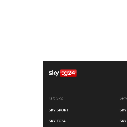
I siti Sky:
Serv
SKY SPORT
SKY
SKY TG24
SKY