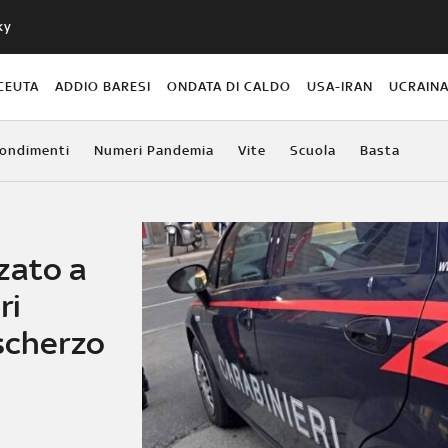
ky
CEUTA
ADDIO BARESI
ONDATA DI CALDO
USA-IRAN
UCRAIN
ondimenti
Numeri Pandemia
Vite
Scuola
Basta
zato a
ri
 scherzo