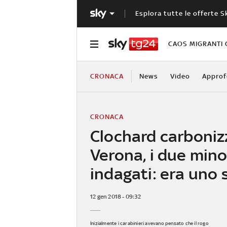
Esplora tutte le offerte S
CAOS MIGRANTI 
CRONACA
News
Video
Approf
CRONACA
Clochard carboniz
Verona, i due mino
indagati: era uno
12 gen 2018 - 09:32
Inizialmente i carabinieri avevano pensato che il rogo