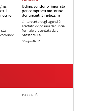
gna,
Udine, vendono limonata
 sul
per comprarsi motorino:
metri e
denunciati 3 ragazzini
L’intervento degli agenti è
scattato dopo una denuncia
rista
formale presentata da un
ercorrendo
passante. La...
06 ago - 16:37
PUBBLICITÀ