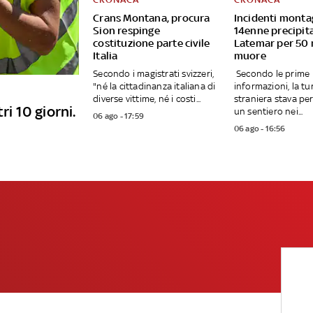
Crans Montana, procura
Incidenti monta
Sion respinge
14enne precipita
costituzione parte civile
Latemar per 50 
Italia
muore
Secondo i magistrati svizzeri,
Secondo le prime
"né la cittadinanza italiana di
informazioni, la tu
diverse vittime, né i costi...
straniera stava p
ri 10 giorni.
un sentiero nei...
06 ago - 17:59
06 ago - 16:56