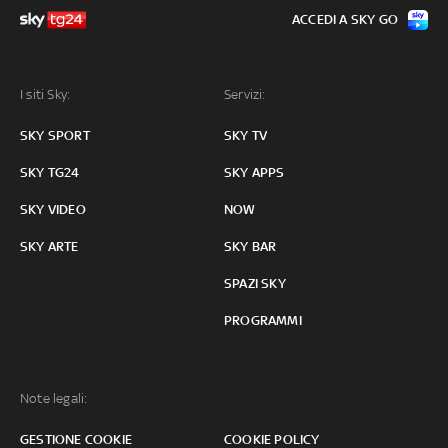
ACCEDI A SKY GO
I siti Sky:
Servizi:
SKY SPORT
SKY TV
SKY TG24
SKY APPS
SKY VIDEO
NOW
SKY ARTE
SKY BAR
SPAZI SKY
PROGRAMMI
Note legali:
GESTIONE COOKIE
COOKIE POLICY