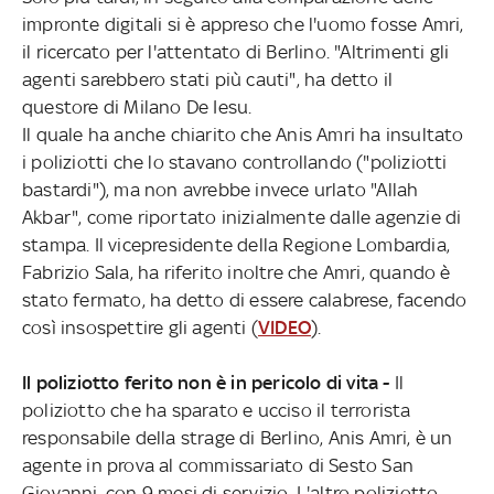
impronte digitali si è appreso che l'uomo fosse Amri,
il ricercato per l'attentato di Berlino. "Altrimenti gli
agenti sarebbero stati più cauti", ha detto il
questore di Milano De Iesu.
Il quale ha anche chiarito che Anis Amri ha insultato
i poliziotti che lo stavano controllando ("poliziotti
bastardi"), ma non avrebbe invece urlato "Allah
Akbar", come riportato inizialmente dalle agenzie di
stampa. Il vicepresidente della Regione Lombardia,
Fabrizio Sala, ha riferito inoltre che Amri, quando è
stato fermato, ha detto di essere calabrese, facendo
così insospettire gli agenti (
VIDEO
).
Il poliziotto ferito non è in pericolo di vita -
Il
poliziotto che ha sparato e ucciso il terrorista
responsabile della strage di Berlino, Anis Amri, è un
agente in prova al commissariato di Sesto San
Giovanni, con 9 mesi di servizio. L'altro poliziotto