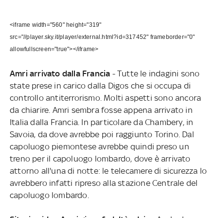
<iframe width="560" height="319"
src="//player.sky.it/player/external.html?id=317452" frameborder="0"
allowfullscreen="true"></iframe>
Amri arrivato dalla Francia
- Tutte le indagini sono
state prese in carico dalla Digos che si occupa di
controllo antiterrorismo. Molti aspetti sono ancora
da chiarire. Amri sembra fosse appena arrivato in
Italia dalla Francia. In particolare da Chambery, in
Savoia, da dove avrebbe poi raggiunto Torino. Dal
capoluogo piemontese avrebbe quindi preso un
treno per il capoluogo lombardo, dove è arrivato
attorno all'una di notte: le telecamere di sicurezza lo
avrebbero infatti ripreso alla stazione Centrale del
capoluogo lombardo.