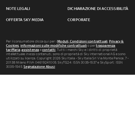
NOTE LEGALI
DICHIARAZIONE DI ACCESSIBILITÀ
OFFERTA SKY MEDIA
CORPORATE
Per il consumatore clicca qui per i
Moduli, Condizioni contrattuali
,
Privacy &
Cookies
,
informazioni sulle modifiche contrattuali
o per
trasparenza
tariffaria
,
assistenza
e
contatti
. Tutti i marchi Sky e i diritti di proprietà
intellettuale in essi contenuti, sono di proprietà di Sky international AG e sono
utilizzati su licenza. Copyright 2026 Sky Italia - Sky Italia Srl Via Monte Penice, 7 -
20138 Milano P.IVA 04619241005. SkyTG24: ISSN 3035-1537 e SkySport: ISSN
3035-1545.
Segnalazione Abusi