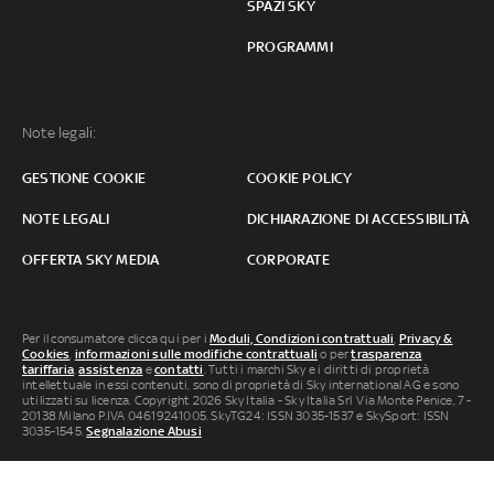
SPAZI SKY
PROGRAMMI
Note legali:
GESTIONE COOKIE
COOKIE POLICY
NOTE LEGALI
DICHIARAZIONE DI ACCESSIBILITÀ
OFFERTA SKY MEDIA
CORPORATE
Per il consumatore clicca qui per i
Moduli, Condizioni contrattuali
,
Privacy &
Cookies
,
informazioni sulle modifiche contrattuali
o per
trasparenza
tariffaria
,
assistenza
e
contatti
. Tutti i marchi Sky e i diritti di proprietà
intellettuale in essi contenuti, sono di proprietà di Sky international AG e sono
utilizzati su licenza. Copyright 2026 Sky Italia - Sky Italia Srl Via Monte Penice, 7 -
20138 Milano P.IVA 04619241005. SkyTG24: ISSN 3035-1537 e SkySport: ISSN
3035-1545.
Segnalazione Abusi