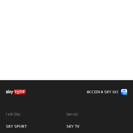
ACCEDI A SKY GO
I siti Sky:
Servizi:
SKY SPORT
SKY TV