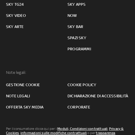
SKY TG24
SKY APPS
SKY VIDEO
NOW
SKY ARTE
SKY BAR
SPAZI SKY
PROGRAMMI
Note legali:
GESTIONE COOKIE
COOKIE POLICY
NOTE LEGALI
DICHIARAZIONE DI ACCESSIBILITÀ
OFFERTA SKY MEDIA
CORPORATE
Per il consumatore clicca qui per i
Moduli, Condizioni contrattuali
,
Privacy &
Cookies
,
informazioni sulle modifiche contrattuali
o per
trasparenza