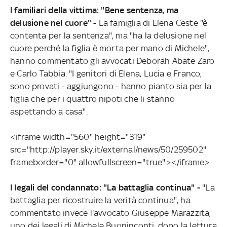
I familiari della vittima: "Bene sentenza, ma
delusione nel cuore" -
La famiglia di Elena Ceste "è
contenta per la sentenza", ma "ha la delusione nel
cuore perché la figlia è morta per mano di Michele",
hanno commentato gli avvocati Deborah Abate Zaro
e Carlo Tabbia. "I genitori di Elena, Lucia e Franco,
sono provati - aggiungono - hanno pianto sia per la
figlia che per i quattro nipoti che li stanno
aspettando a casa".
<iframe width="560" height="319"
src="http://player.sky.it/external/news/50/259502"
frameborder="0" allowfullscreen="true"></iframe>
I legali del condannato: "La battaglia continua" -
"La
battaglia per ricostruire la verità continua", ha
commentato invece l'avvocato Giuseppe Marazzita,
uno dei legali di Michele Buoninconti, dopo la lettura