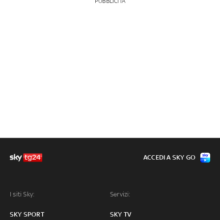
PUBBLICITÀ
ACCEDI A SKY GO
I siti Sky:
Servizi:
SKY SPORT
SKY TV