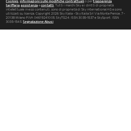
Cookies
,
informazioni sulle modifiche contrattuali
o per
trasparenza
tariffaria
,
assistenza
e
contatti
. Tutti i marchi Sky e i diritti di proprietà
intellettuale in essi contenuti, sono di proprietà di Sky international AG e sono
utilizzati su licenza. Copyright 2026 Sky Italia - Sky Italia Srl Via Monte Penice, 7 -
20138 Milano P.IVA 04619241005. SkyTG24: ISSN 3035-1537 e SkySport: ISSN
3035-1545.
Segnalazione Abusi