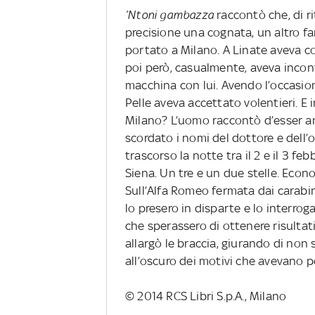
’Ntoni gambazza
raccontò che, di ri
precisione una cognata, un altro fam
portato a Milano. A Linate aveva c
poi però, casualmente, aveva incon
macchina con lui. Avendo l’occasio
Pelle aveva accettato volentieri. E 
Milano? L’uomo raccontò d’esser an
scordato i nomi del dottore e dell’
trascorso la notte tra il 2 e il 3 feb
Siena. Un tre e un due stelle. Econo
Sull’Alfa Romeo fermata dai carabinie
lo presero in disparte e lo interro
che sperassero di ottenere risultati
allargò le braccia, giurando di non 
all’oscuro dei motivi che avevano p
© 2014 RCS Libri S.p.A., Milano