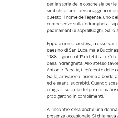
per la storia delle cosche sia per l
simbolico: per i personaggi riconosc
questo il nome dell’agente, uno dei 
competenze sulla ’ndrangheta, sape
pedinamenti e sopralluoghi, Gallo a
Eppure non ci credeva, a osservarli 
paesino di San Luca, ma a Buccinasco
1988. Il giorno il 1° di febbraio. Ci
della ’ndrangheta. Allo stesso tav
Antonio Papalia, il referente delle 
Gallo, arrivarono insieme a bordo d
ed eleganti soprabiti. Quando sceser
emigrati succubi del potere mafioso
prodigarono in complimenti.
All’incontro c’era anche una donn
presenza occasionale. Si chiamava 