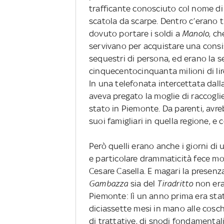
trafficante conosciuto col nome di
scatola da scarpe. Dentro c’erano t
dovuto portare i soldi a
Manolo
, ch
servivano per acquistare una consis
sequestri di persona, ed erano la 
cinquecentocinquanta milioni di lir
In una telefonata intercettata dall
aveva pregato la moglie di raccogli
stato in Piemonte. Da parenti, avreb
suoi famigliari in quella regione, e 
Però quelli erano anche i giorni di
e particolare drammaticità fece mo
Cesare Casella. E magari la presenza
Gambazza
sia del
Tiradritto
non era
Piemonte: lì un anno prima era stat
diciassette mesi in mano alle cosch
di trattative, di snodi fondamentali