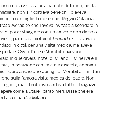
torno dalla visita a una parente di Torino, per la
igliare, non si ricordava bene chi, lo aveva
omprato un biglietto aereo per Reggio Calabria;
trato Morabito che l’aveva invitato a scendere in
ne di poter viaggiare con un amico e non da solo,
invece, per quale motivo il
Tiradritto
si trovava a
dato in città per una visita medica, ma aveva
ospedale. Ovvio. Pelle e Morabito avevano
braio in due diversi hotel di Milano, il Minerva e il
mici, in posizione centrale ma discreta, anonimi.
ri c’era anche uno dei figli di Morabito. I militari
garono sulla famosa visita medica del padre. Non
 migliori, ma il tentativo andava fatto. Il ragazzo
sapere come aiutare i carabinieri. Disse che era
ortato il papà a Milano.