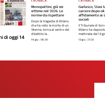
CRONACA
CRONACA
Monopattini, già sei
Garlasco, Stasi l
vittime nel 2026. Le
carcere dopo ok
norme da rispettare
affidamento ai s
sociali
Dopo la tragedia di Milano,
che ha visto la morte di un
Il Tribunale di Sor
18enne, torna al centro del
Milano ha deposita
dibattito la...
mattinata del 13 giu
i di oggi 14
14 giu - 06:30
13 giu - 21:20