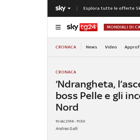
Esplora tutte le offerte S
MONDIALI DI C
CRONACA
News
Video
Approf
CRONACA
‘Ndrangheta, l’asc
boss Pelle e gli inc
Nord
10 dic 2014 - 11:50
Andrea Galli