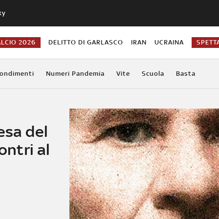
ky
ALCIO 2026
DELITTO DI GARLASCO
IRAN
UCRAINA
SPETT
ondimenti
Numeri Pandemia
Vite
Scuola
Basta
esa del
ontri al