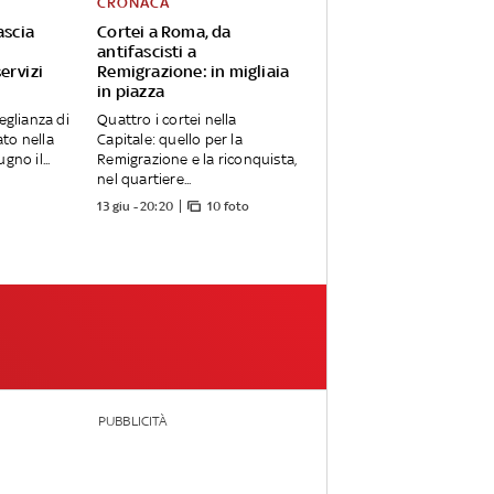
CRONACA
ascia
Cortei a Roma, da
antifascisti a
ervizi
Remigrazione: in migliaia
in piazza
veglianza di
Quattro i cortei nella
to nella
Capitale: quello per la
gno il...
Remigrazione e la riconquista,
nel quartiere...
13 giu - 20:20
10 foto
PUBBLICITÀ