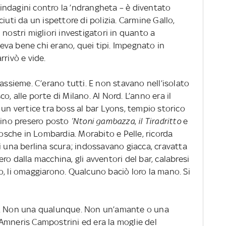
e indagini contro la ’ndrangheta – è diventato
iuti da un ispettore di polizia. Carmine Gallo,
nostri migliori investigatori in quanto a
va bene chi erano, quei tipi. Impegnato in
rrivò e vide.
assieme. C’erano tutti. E non stavano nell’isolato
, alle porte di Milano. Al Nord. L’anno era il
 fu un vertice tra boss al bar Lyons, tempio storico
olino presero posto
’Ntoni gambazza
,
il Tiradritto
e
cosche in Lombardia. Morabito e Pelle, ricorda
i una berlina scura; indossavano giacca, cravatta
o dalla macchina, gli avventori del bar, calabresi
, li omaggiarono. Qualcuno baciò loro la mano. Si
a. Non una qualunque. Non un’amante o una
Amneris Campostrini ed era la moglie del