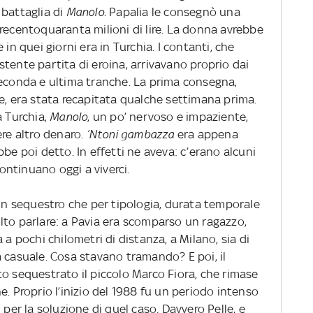
 battaglia di
Manolo
. Papalia le consegnò una
recentoquaranta milioni di lire. La donna avrebbe
e in quei giorni era in Turchia. I contanti, che
tente partita di eroina, arrivavano proprio dai
seconda e ultima tranche. La prima consegna,
e, era stata recapitata qualche settimana prima.
a Turchia,
Manolo
, un po’ nervoso e impaziente,
ere altro denaro.
’Ntoni gambazza
era appena
be poi detto. In effetti ne aveva: c’erano alcuni
continuano oggi a viverci.
 un sequestro che per tipologia, durata temporale
lto parlare: a Pavia era scomparso un ragazzo,
 a pochi chilometri di distanza, a Milano, sia di
 casuale. Cosa stavano tramando? E poi, il
o sequestrato il piccolo Marco Fiora, che rimase
e. Proprio l’inizio del 1988 fu un periodo intenso
 per la soluzione di quel caso. Davvero Pelle, e