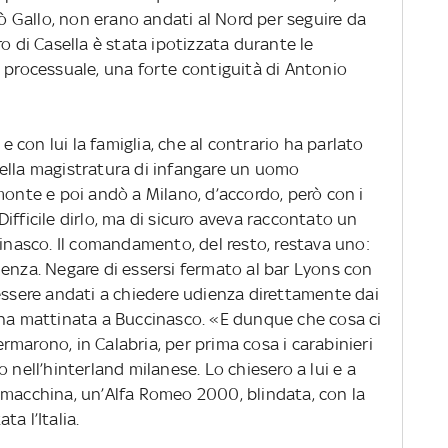
 Gallo, non erano andati al Nord per seguire da
o di Casella è stata ipotizzata durante le
 processuale, una forte contiguità di Antonio
 con lui la famiglia, che al contrario ha parlato
ella magistratura di infangare un uomo
monte e poi andò a Milano, d’accordo, però con i
ifficile dirlo, ma di sicuro aveva raccontato un
cinasco. Il comandamento, del resto, restava uno:
denza. Negare di essersi fermato al bar Lyons con
 essere andati a chiedere udienza direttamente dai
una mattinata a Buccinasco. «E dunque che cosa ci
marono, in Calabria, per prima cosa i carabinieri
 nell’hinterland milanese. Lo chiesero a lui e a
 macchina, un’Alfa Romeo 2000, blindata, con la
a l’Italia.