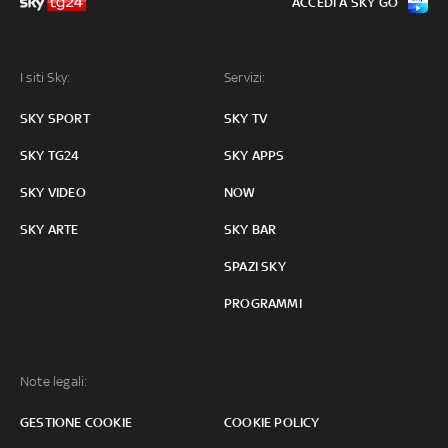
ACCEDI A SKY GO
I siti Sky:
Servizi:
SKY SPORT
SKY TV
SKY TG24
SKY APPS
SKY VIDEO
NOW
SKY ARTE
SKY BAR
SPAZI SKY
PROGRAMMI
Note legali:
GESTIONE COOKIE
COOKIE POLICY