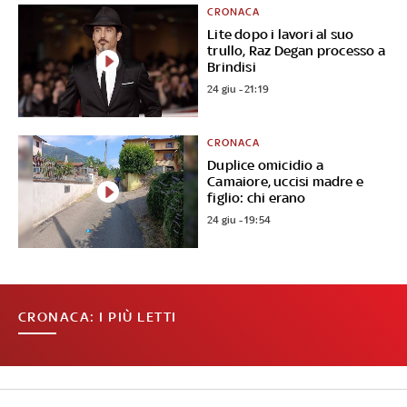
CRONACA
Lite dopo i lavori al suo
trullo, Raz Degan processo a
Brindisi
24 giu - 21:19
CRONACA
Duplice omicidio a
Camaiore, uccisi madre e
figlio: chi erano
24 giu - 19:54
CRONACA: I PIÙ LETTI