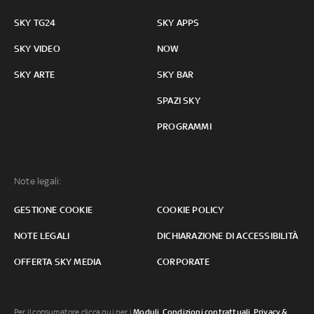
SKY TG24
SKY APPS
SKY VIDEO
NOW
SKY ARTE
SKY BAR
SPAZI SKY
PROGRAMMI
Note legali:
GESTIONE COOKIE
COOKIE POLICY
NOTE LEGALI
DICHIARAZIONE DI ACCESSIBILITÀ
OFFERTA SKY MEDIA
CORPORATE
Per il consumatore clicca qui per i
Moduli, Condizioni contrattuali
,
Privacy &