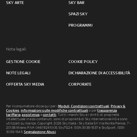
SKY ARTE
SKY BAR
SPAZI SKY
PROGRAMMI
Note legali:
GESTIONE COOKIE
COOKIE POLICY
NOTE LEGALI
DICHIARAZIONE DI ACCESSIBILITÀ
OFFERTA SKY MEDIA
CORPORATE
Per il consumatore clicca qui per i
Moduli, Condizioni contrattuali
,
Privacy &
Cookies
,
informazioni sulle modifiche contrattuali
o per
trasparenza
tariffaria
,
assistenza
e
contatti
. Tutti i marchi Sky e i diritti di proprietà
intellettuale in essi contenuti, sono di proprietà di Sky international AG e sono
utilizzati su licenza. Copyright 2026 Sky Italia - Sky Italia Srl Via Monte Penice, 7 -
20138 Milano P.IVA 04619241005. SkyTG24: ISSN 3035-1537 e SkySport: ISSN
3035-1545.
Segnalazione Abusi