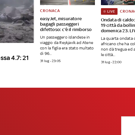
CRONACA
CRONA
LIVE
easyJet, misuratore
Ondata di caldo
bagagli passeggeri
19 città da bolli
difettoso: c'è il rimborso
domenica 23. LI
Un passeggero islandese in
La quarta ondata d
viaggio da Reykjavík ad Atene
africano che ha colp
con la figlia era stato multato
non dà tregua ed
di 96...
le città...
ssa 4.7: 21
31 lug - 23:05
31 lug - 22:00