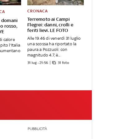
CRONACA
CA
Terremoto ai Campi
: domani
Flegrei: danni, crolli e
no rosso,
feriti lievi. LE FOTO
VE
Alle 19.46 di venerdì 31 luglio
i calore
una scossa ha riportato la
ito l'Italia
paura a Pozzuoli: con
 aumentano
magnitudo 4.7, è...
31 lug - 21:56
31 foto
PUBBLICITÀ