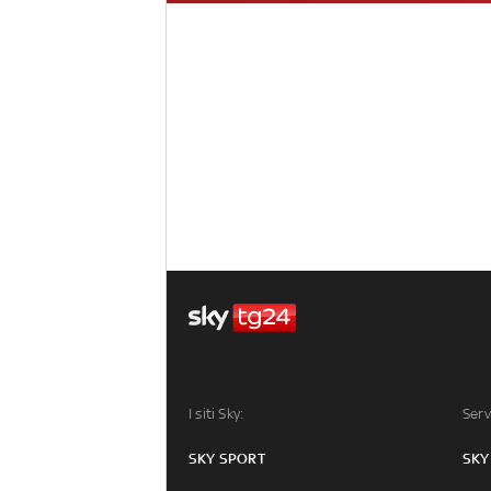
I siti Sky:
Serv
SKY SPORT
SKY