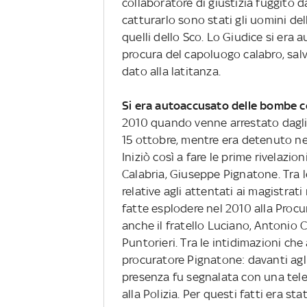
collaboratore di giustizia fuggito da
catturarlo sono stati gli uomini de
quelli dello Sco. Lo Giudice si era 
procura del capoluogo calabro, salv
dato alla latitanza.
Si era autoaccusato delle bombe c
2010 quando venne arrestato dagli a
15 ottobre, mentre era detenuto nel 
Iniziò così a fare le prime rivelazio
Calabria, Giuseppe Pignatone. Tra l
relative agli attentati ai magistrat
fatte esplodere nel 2010 alla Proc
anche il fratello Luciano, Antonio C
Puntorieri. Tra le intidimazioni ch
procuratore Pignatone: davanti agli 
presenza fu segnalata con una tel
alla Polizia. Per questi fatti era s