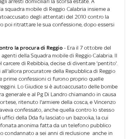
gli arresti domiciliari la scorsa estate. A
lla squadra mobile di Reggio Calabria insieme a
autoaccusato degli attentati del 2010 contro la
o poi ritrattare le sua confessione, dopo essersi
ontro la procura di Reggio
- Era il 7 ottobre del
genti della Squadra mobile di Reggio Calabria. Il
carcere di Rebibbia, decise di diventare 'pentito'.
ni all'allora procuratore della Repubblica di Reggio
e prime confessioni ci furono proprio quelle
i reggini. Lo Giudice si è autoaccusato delle bombe
ura generale e al Pg Di Landro chiamando in causa
ortese, ritenuto l'armiere della cosca, e Vincenzo
e aveva confessato, anche quella contro lo stesso
uffici della Dda fu lasciato un bazooka, la cui
efonata anonima fatta da un telefono pubblico
tato condannato a sei anni di reclusione anche in