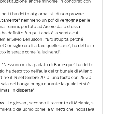
prostituzione, anche minorile, in concorso con
etti ha detto ai giornalisti di non provare
lutamente" nemmeno un po' di vergogna per le
ia Tumini, portata ad Arcore dalla stessa
a ha definito "un puttanaio" la serata cui
emier Silvio Berlusconi. "Ero stupita perché
el Consiglio era lì a fare quelle cose", ha detto in
tto le serate come "allucinanti".
-
"Nessuno mi ha parlato di Burlesque" ha detto
io ha descritto nell'aula del tribunale di Milano
rtino il 19 settembre 2010: una festa con 25-30
sala del bunga bunga durante la quale lei si è
imasi in disparte".
no
- Le giovani, secondo il racconto di Melania, si
fermiera o da uomo come la Minetti che indossava