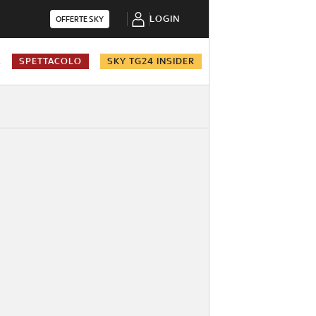
LOGIN
OFFERTE SKY
A
SPETTACOLO
SKY TG24 INSIDER