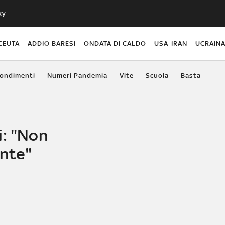
ky
CEUTA
ADDIO BARESI
ONDATA DI CALDO
USA-IRAN
UCRAIN
ondimenti
Numeri Pandemia
Vite
Scuola
Basta
i: "Non
ente"