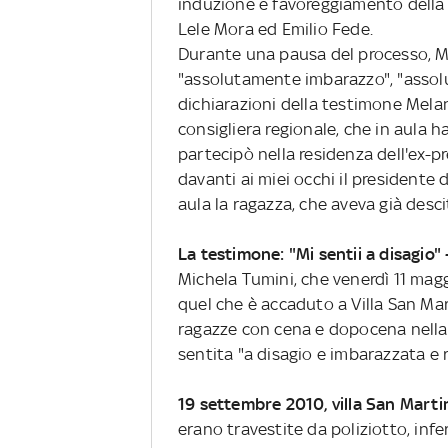
induzione e favoreggiamento della 
Lele Mora ed Emilio Fede.
Durante una pausa del processo, Min
"assolutamente imbarazzo", "asso
dichiarazioni della testimone Melan
consigliera regionale, che in aula h
partecipò nella residenza dell'ex-pr
davanti ai miei occhi il presidente d
aula la ragazza, che aveva già desci
La testimone: "Mi sentii a disagio" 
Michela Tumini, che venerdì 11 magg
quel che è accaduto a Villa San Ma
ragazze con cena e dopocena nella 
sentita "a disagio e imbarazzata e r
19 settembre 2010, villa San Marti
erano travestite da poliziotto, in