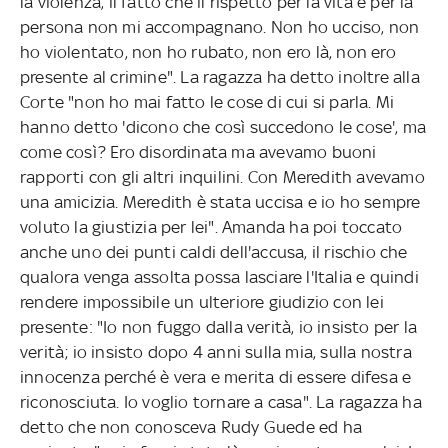
la violenza, il fatto che il rispetto per la vita e per la
persona non mi accompagnano. Non ho ucciso, non
ho violentato, non ho rubato, non ero là, non ero
presente al crimine". La ragazza ha detto inoltre alla
Corte "non ho mai fatto le cose di cui si parla. Mi
hanno detto 'dicono che così succedono le cose', ma
come così? Ero disordinata ma avevamo buoni
rapporti con gli altri inquilini. Con Meredith avevamo
una amicizia. Meredith è stata uccisa e io ho sempre
voluto la giustizia per lei". Amanda ha poi toccato
anche uno dei punti caldi dell'accusa, il rischio che
qualora venga assolta possa lasciare l'Italia e quindi
rendere impossibile un ulteriore giudizio con lei
presente: "Io non fuggo dalla verità, io insisto per la
verità; io insisto dopo 4 anni sulla mia, sulla nostra
innocenza perché è vera e merita di essere difesa e
riconosciuta. Io voglio tornare a casa". La ragazza ha
detto che non conosceva Rudy Guede ed ha