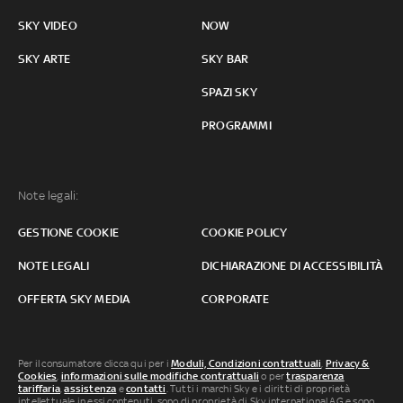
SKY VIDEO
NOW
SKY ARTE
SKY BAR
SPAZI SKY
PROGRAMMI
Note legali:
GESTIONE COOKIE
COOKIE POLICY
NOTE LEGALI
DICHIARAZIONE DI ACCESSIBILITÀ
OFFERTA SKY MEDIA
CORPORATE
Per il consumatore clicca qui per i
Moduli, Condizioni contrattuali
,
Privacy &
Cookies
,
informazioni sulle modifiche contrattuali
o per
trasparenza
tariffaria
,
assistenza
e
contatti
. Tutti i marchi Sky e i diritti di proprietà
intellettuale in essi contenuti, sono di proprietà di Sky international AG e sono