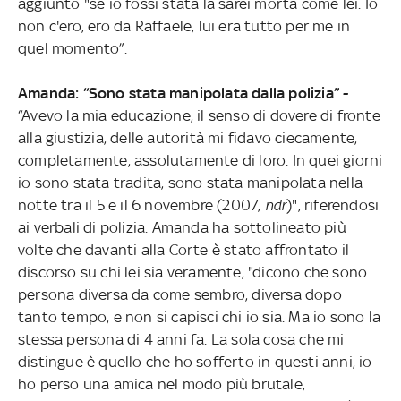
aggiunto "se io fossi stata là sarei morta come lei. Io
non c'ero, ero da Raffaele, lui era tutto per me in
quel momento”.
Amanda: “Sono stata manipolata dalla polizia” -
“Avevo la mia educazione, il senso di dovere di fronte
alla giustizia, delle autorità mi fidavo ciecamente,
completamente, assolutamente di loro. In quei giorni
io sono stata tradita, sono stata manipolata nella
notte tra il 5 e il 6 novembre (2007,
ndr
)", riferendosi
ai verbali di polizia. Amanda ha sottolineato più
volte che davanti alla Corte è stato affrontato il
discorso su chi lei sia veramente, "dicono che sono
persona diversa da come sembro, diversa dopo
tanto tempo, e non si capisci chi io sia. Ma io sono la
stessa persona di 4 anni fa. La sola cosa che mi
distingue è quello che ho sofferto in questi anni, io
ho perso una amica nel modo più brutale,