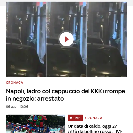
CRONACA
Napoli, ladro col cappuccio del KKK irrompe
in negozio: arrestato
06 ago - 10:06
CRONACA
LIVE
Ondata di caldo, oggi 27
città da bollino rosso. LIVE