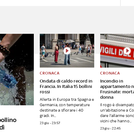
CRONACA
CRONACA
Ondata di caldo record in
Incendio in
Francia. In Italia 15 bollini
appartamento n
rossi
Frusinate: mort
donna
Allerta in Europa tra Spagna e
Germania, con temperature
Il rogo è divampat
destinate a sfiorare i 40
un'abitazione a Co
gradi. In...
dare l'allarme sono 
bollino
vicini che hanno...
23 giu - 23:57
dì
23 giu - 22:45