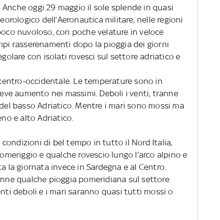
 Anche oggi 29 maggio il sole splende in quasi
teorologico dell’Aeronautica militare, nelle regioni
 poco nuvoloso, con poche velature in veloce
mpi rasserenamenti dopo la pioggia dei giorni
egolare con isolati rovesci sul settore adriatico e
a centro-occidentale. Le temperature sono in
lieve aumento nei massimi. Deboli i venti, tranne
 del basso Adriatico. Mentre i mari sono mossi ma
eno e alto Adriatico.
ondizioni di bel tempo in tutto il Nord Italia,
meriggio e qualche rovescio lungo l’arco alpino e
ta la giornata invece in Sardegna e al Centro.
ranne qualche pioggia pomeridiana sul settore
nti deboli e i mari saranno quasi tutti mossi o