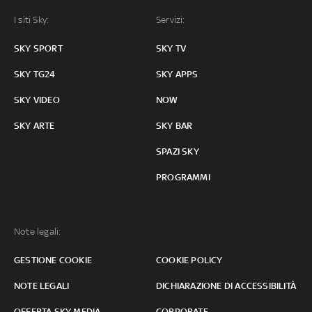
I siti Sky:
Servizi:
SKY SPORT
SKY TV
SKY TG24
SKY APPS
SKY VIDEO
NOW
SKY ARTE
SKY BAR
SPAZI SKY
PROGRAMMI
Note legali:
GESTIONE COOKIE
COOKIE POLICY
NOTE LEGALI
DICHIARAZIONE DI ACCESSIBILITÀ
OFFERTA SKY MEDIA
CORPORATE