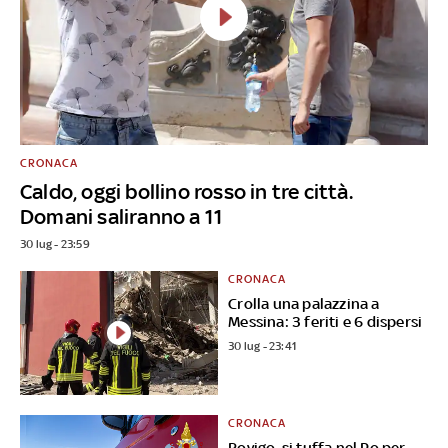
CRONACA
Caldo, oggi bollino rosso in tre città.
Domani saliranno a 11
30 lug - 23:59
CRONACA
Crolla una palazzina a
Messina: 3 feriti e 6 dispersi
30 lug - 23:41
CRONACA
Rovigo, si tuffa nel Po per