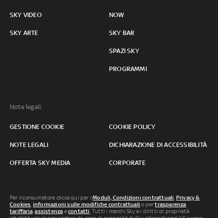
SKY VIDEO
NOW
SKY ARTE
SKY BAR
SPAZI SKY
PROGRAMMI
Note legali:
GESTIONE COOKIE
COOKIE POLICY
NOTE LEGALI
DICHIARAZIONE DI ACCESSIBILITÀ
OFFERTA SKY MEDIA
CORPORATE
Per il consumatore clicca qui per i
Moduli, Condizioni contrattuali
,
Privacy &
Cookies
,
informazioni sulle modifiche contrattuali
o per
trasparenza
tariffaria
,
assistenza
e
contatti
. Tutti i marchi Sky e i diritti di proprietà