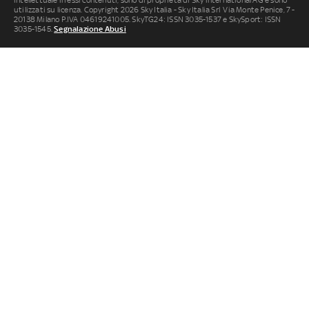
intellettuale in essi contenuti, sono di proprietà di Sky international AG e sono
utilizzati su licenza. Copyright 2026 Sky Italia - Sky Italia Srl Via Monte Penice, 7 -
20138 Milano P.IVA 04619241005. SkyTG24: ISSN 3035-1537 e SkySport: ISSN
3035-1545.
Segnalazione Abusi