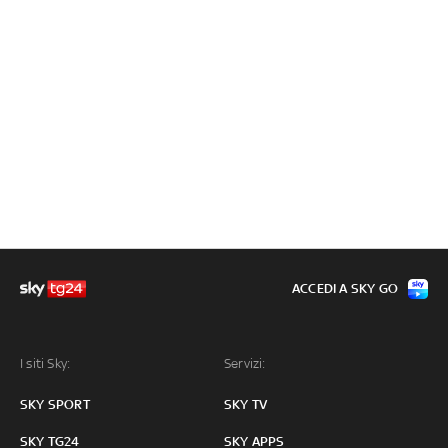
ACCEDI A SKY GO
I siti Sky:
Servizi:
SKY SPORT
SKY TV
SKY TG24
SKY APPS