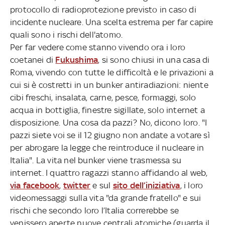
protocollo di radioprotezione previsto in caso di
incidente nucleare. Una scelta estrema per far capire
quali sono i rischi dell'atomo.
Per far vedere come stanno vivendo ora i loro
coetanei di
Fukushima
, si sono chiusi in una casa di
Roma, vivendo con tutte le difficoltà e le privazioni a
cui si è costretti in un bunker antiradiazioni: niente
cibi freschi, insalata, carne, pesce, formaggi, solo
acqua in bottiglia, finestre sigillate, solo internet a
disposizione. Una cosa da pazzi? No, dicono loro. "I
pazzi siete voi se il 12 giugno non andate a votare sì
per abrogare la legge che reintroduce il nucleare in
Italia". La vita nel bunker viene trasmessa su
internet. I quattro ragazzi stanno affidando al web,
via facebook
,
twitter
e sul
sito dell’iniziativa
, i loro
videomessaggi sulla vita "da grande fratello" e sui
rischi che secondo loro l’Italia correrebbe se
venissero aperte nuove centrali atomiche (guarda il