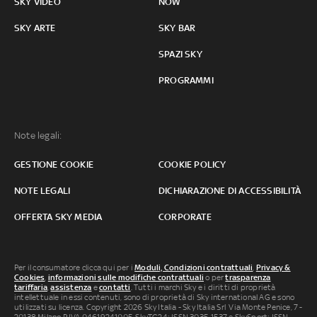
SKY VIDEO
NOW
SKY ARTE
SKY BAR
SPAZI SKY
PROGRAMMI
Note legali:
GESTIONE COOKIE
COOKIE POLICY
NOTE LEGALI
DICHIARAZIONE DI ACCESSIBILITÀ
OFFERTA SKY MEDIA
CORPORATE
Per il consumatore clicca qui per i
Moduli, Condizioni contrattuali
,
Privacy &
Cookies
,
informazioni sulle modifiche contrattuali
o per
trasparenza
tariffaria
,
assistenza
e
contatti
. Tutti i marchi Sky e i diritti di proprietà
intellettuale in essi contenuti, sono di proprietà di Sky international AG e sono
utilizzati su licenza. Copyright 2026 Sky Italia - Sky Italia Srl Via Monte Penice, 7 -