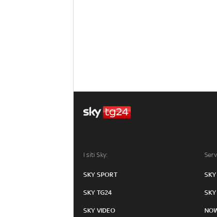
I siti Sky:
Serv
SKY SPORT
SKY
SKY TG24
SKY
SKY VIDEO
NO