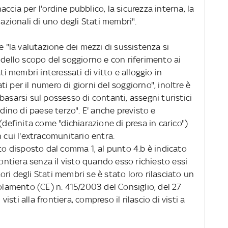
cia per l'ordine pubblico, la sicurezza interna, la
nazionali di uno degli Stati membri".
e "la valutazione dei mezzi di sussistenza si
 dello scopo del soggiorno e con riferimento ai
ti membri interessati di vitto e alloggio in
 per il numero di giorni del soggiorno", inoltre è
basarsi sul possesso di contanti, assegni turistici
adino di paese terzo". E' anche previsto e
(definita come "dichiarazione di presa in carico")
n cui l'extracomunitario entra.
nto disposto dal comma 1, al punto 4.b è indicato
rontiera senza il visto quando esso richiesto essi
ri degli Stati membri se è stato loro rilasciato un
golamento (CE) n. 415/2003 del Consiglio, del 27
visti alla frontiera, compreso il rilascio di visti a