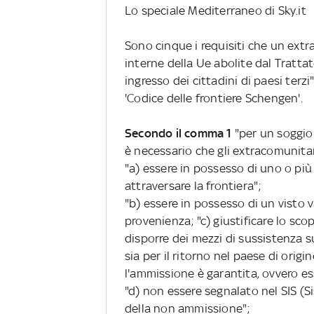
Lo speciale Mediterraneo di Sky.it
Sono cinque i requisiti che un extr
interne della Ue abolite dal Trattat
ingresso dei cittadini di paesi terzi
'Codice delle frontiere Schengen'.
Secondo il comma 1
"per un soggior
è necessario che gli extracomunitar
"a) essere in possesso di uno o più
attraversare la frontiera";
"b) essere in possesso di un visto v
provenienza; "c) giustificare lo sco
disporre dei mezzi di sussistenza su
sia per il ritorno nel paese di origi
l'ammissione è garantita, ovvero es
"d) non essere segnalato nel SIS (S
della non ammissione";