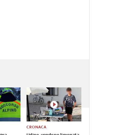
CRONACA
gna,
Udine, vendono limonata