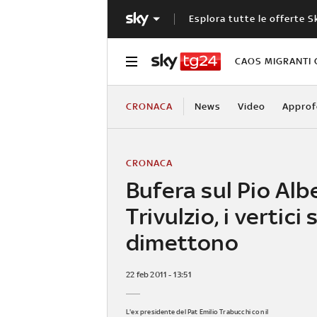
Esplora tutte le offerte S
CAOS MIGRANTI 
CRONACA
News
Video
Approf
CRONACA
Bufera sul Pio Alb
Trivulzio, i vertici s
dimettono
22 feb 2011 - 13:51
L'ex presidente del Pat Emilio Trabucchi con il