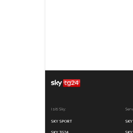
I siti Sky:
Serv
SKY SPORT
SKY
SKY TG24
SKY