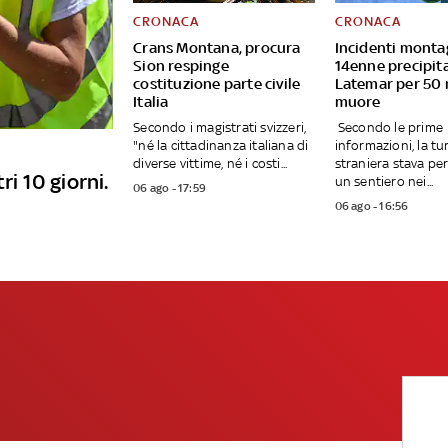
CRONACA
CRONACA
Crans Montana, procura
Incidenti monta
Sion respinge
14enne precipita
costituzione parte civile
Latemar per 50 
Italia
muore
Secondo i magistrati svizzeri,
Secondo le prime
"né la cittadinanza italiana di
informazioni, la tu
diverse vittime, né i costi...
straniera stava p
ri 10 giorni.
un sentiero nei...
06 ago - 17:59
06 ago - 16:56