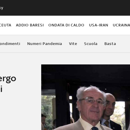
ky
CEUTA
ADDIO BARESI
ONDATA DI CALDO
USA-IRAN
UCRAIN
ondimenti
Numeri Pandemia
Vite
Scuola
Basta
ergo
i