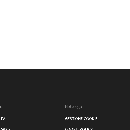
izi:
Note legali:
 TV
GESTIONE COOKIE
 APPS
COOKIE POLICY