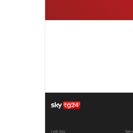
I siti Sky:
Serv