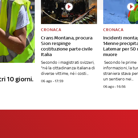
CRONACA
CRONACA
Crans Montana, procura
Incidenti monta
Sion respinge
14enne precipita
costituzione parte civile
Latemar per 50 
Italia
muore
Secondo i magistrati svizzeri,
Secondo le prime
"né la cittadinanza italiana di
informazioni, la tu
diverse vittime, né i costi...
straniera stava p
ri 10 giorni.
un sentiero nei...
06 ago - 17:59
06 ago - 16:56