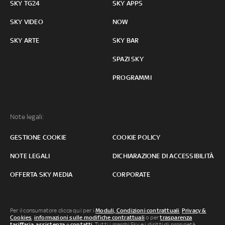
SKY TG24
SKY APPS
SKY VIDEO
NOW
SKY ARTE
SKY BAR
SPAZI SKY
PROGRAMMI
Note legali:
GESTIONE COOKIE
COOKIE POLICY
NOTE LEGALI
DICHIARAZIONE DI ACCESSIBILITÀ
OFFERTA SKY MEDIA
CORPORATE
Per il consumatore clicca qui per i
Moduli, Condizioni contrattuali
,
Privacy &
Cookies
,
informazioni sulle modifiche contrattuali
o per
trasparenza
tariffaria
,
assistenza
e
contatti
. Tutti i marchi Sky e i diritti di proprietà