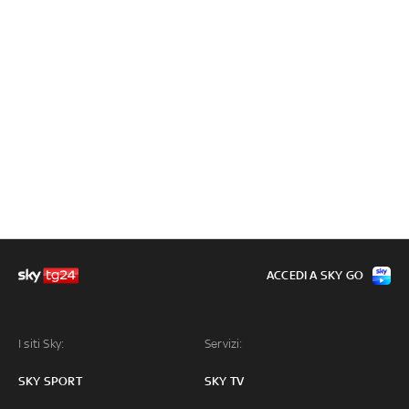
ACCEDI A SKY GO
I siti Sky:
Servizi:
SKY SPORT
SKY TV