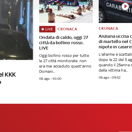
CRONACA
CRONACA
LIVE
Anziana uccisa c
Ondata di caldo, oggi 27
di martello nel 
città da bollino rosso.
nipote in caser
LIVE
L'allarme è scatta
Oggi bollino rosso per tutte
dopo le 22 del 5 a
le 27 città monitorate: non
quando il 25enne 
era mai accaduto quest'anno.
della vittima ha...
Domani...
el KKK
06 ago - 09:52
06 ago - 10:00
o