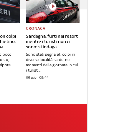
CRONACA
on colpi
Sardegna, furti nei resort
Chietino,
mentre i turisti non ci
ma
sono: si indaga
to poco
Sono stati segnalati colpi in
gosto,
diverse località sarde, nei
nipote
momenti della giornata in cui
i turisti...
06 ago - 09:44