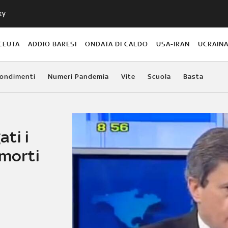
ky
CEUTA
ADDIO BARESI
ONDATA DI CALDO
USA-IRAN
UCRAIN
ondimenti
Numeri Pandemia
Vite
Scuola
Basta
ti i
 morti