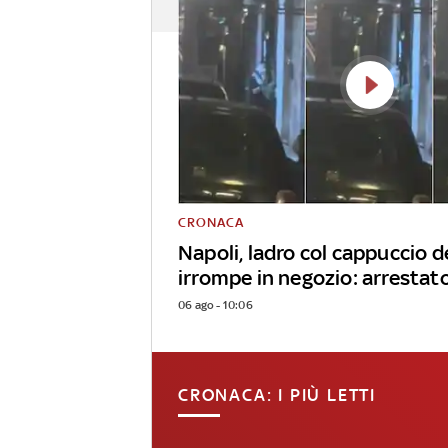
CRONACA
Napoli, ladro col cappuccio d
irrompe in negozio: arrestat
06 ago - 10:06
CRONACA: I PIÙ LETTI