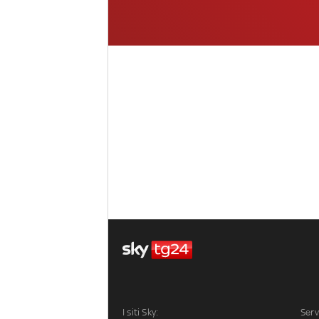
I siti Sky:
Serv