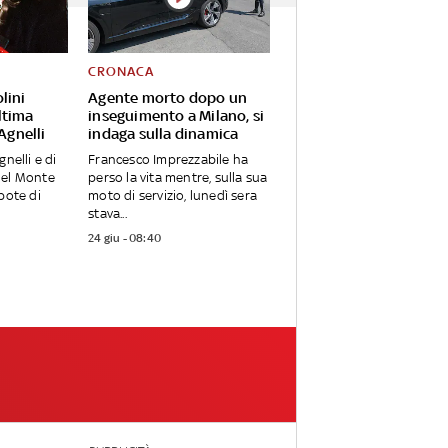
CRONACA
lini
Agente morto dopo un
ltima
inseguimento a Milano, si
 Agnelli
indaga sulla dinamica
gnelli e di
Francesco Imprezzabile ha
del Monte
perso la vita mentre, sulla sua
pote di
moto di servizio, lunedì sera
stava...
24 giu - 08:40