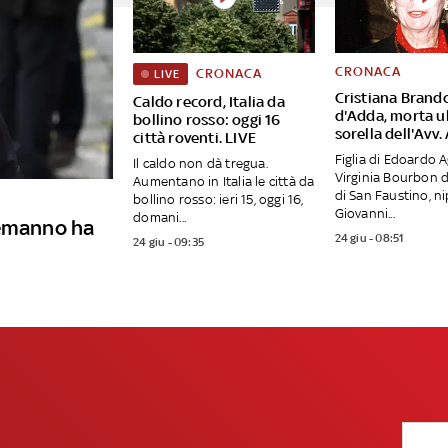
CRONACA
CRONACA
LIVE
Cristiana Brando
Caldo record, Italia da
d'Adda, morta u
bollino rosso: oggi 16
sorella dell'Avv.
città roventi. LIVE
Figlia di Edoardo A
Il caldo non dà tregua.
Virginia Bourbon 
Aumentano in Italia le città da
di San Faustino, ni
bollino rosso: ieri 15, oggi 16,
Giovanni...
domani...
lemanno ha
24 giu - 08:51
24 giu - 09:35