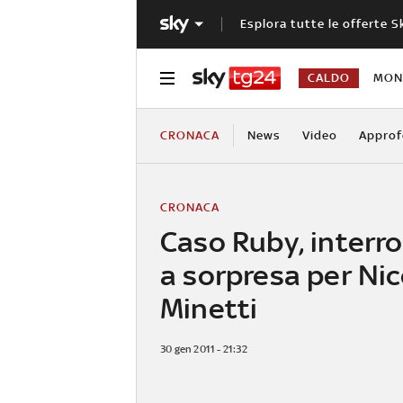
Esplora tutte le offerte S
CALDO
MOND
CRONACA
News
Video
Approf
CRONACA
Caso Ruby, interr
a sorpresa per Nic
Minetti
30 gen 2011 - 21:32