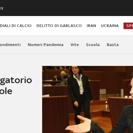
ky
IALI DI CALCIO
DELITTO DI GARLASCO
IRAN
UCRAINA
SP
ondimenti
Numeri Pandemia
Vite
Scuola
Basta
ogatorio
ole