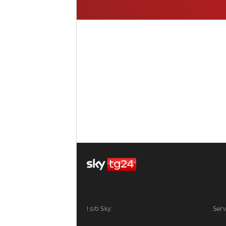
I siti Sky:
Serv