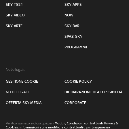
SKY TG24
SKY APPS
SKY VIDEO
NOW
SKY ARTE
SKY BAR
SPAZI SKY
PROGRAMMI
Note legali:
GESTIONE COOKIE
COOKIE POLICY
NOTE LEGALI
DICHIARAZIONE DI ACCESSIBILITÀ
OFFERTA SKY MEDIA
CORPORATE
Per il consumatore clicca qui per i
Moduli, Condizioni contrattuali
,
Privacy &
Cookies
,
informazioni sulle modifiche contrattuali
o per
trasparenza