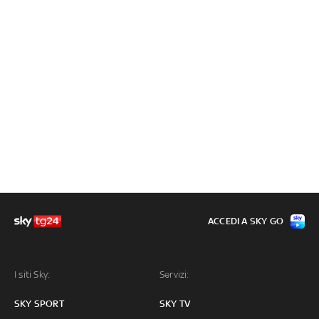
ACCEDI A SKY GO
I siti Sky:
Servizi:
SKY SPORT
SKY TV