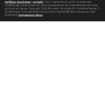
tariffaria
,
assistenza
e
contatti
. Tutti i marchi Sky e i diritti di proprietà
intellettuale in essi contenuti, sono di proprietà di Sky international AG e sono
utilizzati su licenza. Copyright 2026 Sky Italia - Sky Italia Srl Via Monte Penice, 7 -
20138 Milano P.IVA 04619241005. SkyTG24: ISSN 3035-1537 e SkySport: ISSN
3035-1545.
Segnalazione Abusi