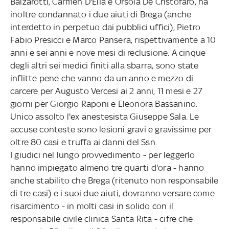
Balzarotti, Carmen D'Elia e Orsola De Cristofaro, ha
inoltre condannato i due aiuti di Brega (anche
interdetto in perpetuo dai pubblici uffici), Pietro
Fabio Presicci e Marco Pansera, rispettivamente a 10
anni e sei anni e nove mesi di reclusione. A cinque
degli altri sei medici finiti alla sbarra, sono state
inflitte pene che vanno da un anno e mezzo di
carcere per Augusto Vercesi ai 2 anni, 11 mesi e 27
giorni per Giorgio Raponi e Eleonora Bassanino.
Unico assolto l'ex anestesista Giuseppe Sala. Le
accuse conteste sono lesioni gravi e gravissime per
oltre 80 casi e truffa ai danni del Ssn.
I giudici nel lungo provvedimento - per leggerlo
hanno impiegato almeno tre quarti d'ora - hanno
anche stabilito che Brega (ritenuto non responsabile
di tre casi) e i suoi due aiuti, dovranno versare come
risarcimento - in molti casi in solido con il
responsabile civile clinica Santa Rita - cifre che