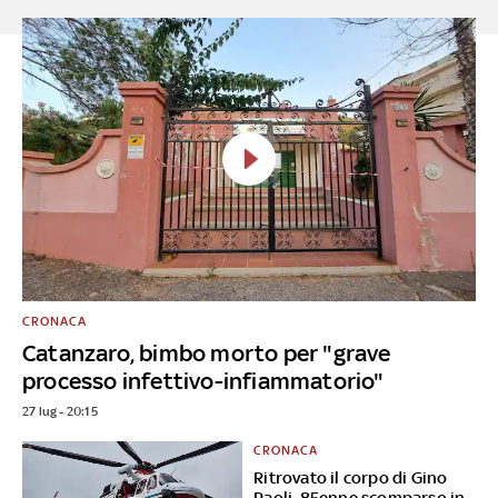
CRONACA
Catanzaro, bimbo morto per "grave
processo infettivo-infiammatorio"
27 lug - 20:15
CRONACA
Ritrovato il corpo di Gino
Paoli, 85enne scomparso in