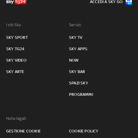
ACCEDI A SKY GO
I siti Sky:
Servizi:
SKY SPORT
SKY TV
SKY TG24
SKY APPS
SKY VIDEO
NOW
SKY ARTE
SKY BAR
SPAZI SKY
PROGRAMMI
Note legali:
GESTIONE COOKIE
COOKIE POLICY