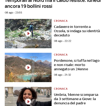
Temporali al Nord ma il caldo resiste: lunedì
ancora 19 bollini rossi
08 ago - 23:55
CRONACA
Cadavere in torrente a
Ossola, si indaga su identità
deceduto
08 ago - 22:22
CRONACA
Pordenone, si tuffa nel lago
e non risale: morto
annegato un 24enne
08 ago - 21:32
CRONACA
Umbria, 14enne scomparsa
da 3 settimane a Giove: la
denuncia del padre