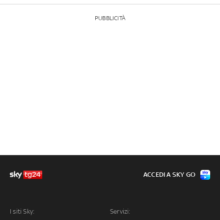
PUBBLICITÀ
ACCEDI A SKY GO
I siti Sky:
Servizi: