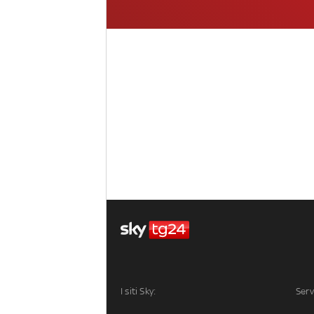
I siti Sky:
Serv