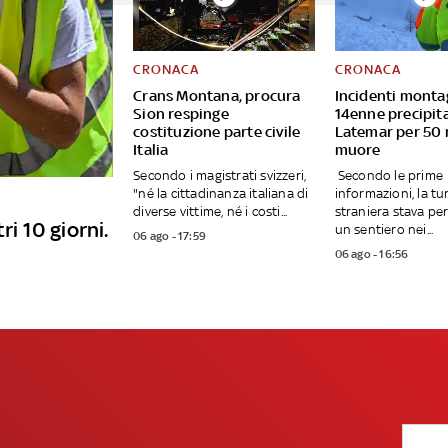
CRONACA
CRONACA
Crans Montana, procura
Incidenti monta
Sion respinge
14enne precipita
costituzione parte civile
Latemar per 50 
Italia
muore
Secondo i magistrati svizzeri,
Secondo le prime
"né la cittadinanza italiana di
informazioni, la tu
diverse vittime, né i costi...
straniera stava p
ri 10 giorni.
un sentiero nei...
06 ago - 17:59
06 ago - 16:56