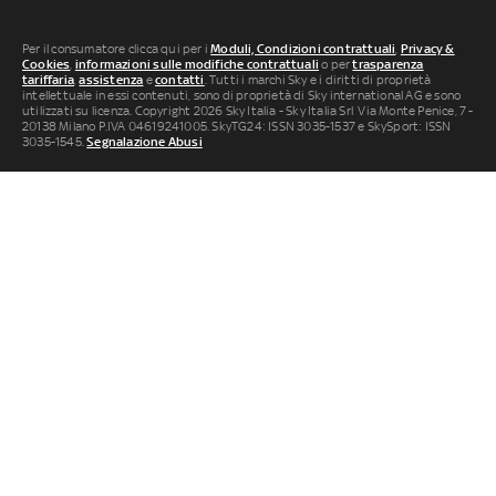
Per il consumatore clicca qui per i
Moduli, Condizioni contrattuali
,
Privacy &
Cookies
,
informazioni sulle modifiche contrattuali
o per
trasparenza
tariffaria
,
assistenza
e
contatti
. Tutti i marchi Sky e i diritti di proprietà
intellettuale in essi contenuti, sono di proprietà di Sky international AG e sono
utilizzati su licenza. Copyright 2026 Sky Italia - Sky Italia Srl Via Monte Penice, 7 -
20138 Milano P.IVA 04619241005. SkyTG24: ISSN 3035-1537 e SkySport: ISSN
3035-1545.
Segnalazione Abusi