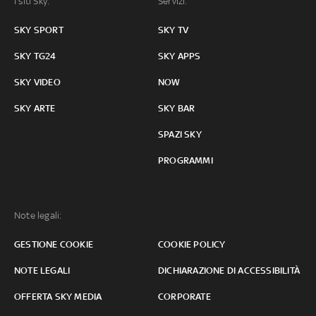
I siti Sky:
Servizi:
SKY SPORT
SKY TV
SKY TG24
SKY APPS
SKY VIDEO
NOW
SKY ARTE
SKY BAR
SPAZI SKY
PROGRAMMI
Note legali:
GESTIONE COOKIE
COOKIE POLICY
NOTE LEGALI
DICHIARAZIONE DI ACCESSIBILITÀ
OFFERTA SKY MEDIA
CORPORATE