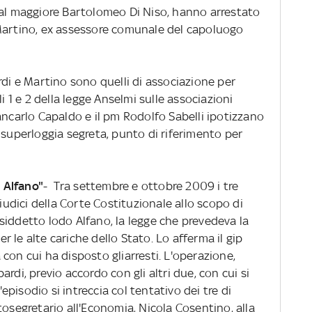
dal maggiore Bartolomeo Di Niso, hanno arrestato
Martino, ex assessore comunale del capoluogo
rdi e Martino sono quelli di associazione per
i 1 e 2 della legge Anselmi sulle associazioni
ancarlo Capaldo e il pm Rodolfo Sabelli ipotizzano
 superloggia segreta, punto di riferimento per
o Alfano"
- Tra settembre e ottobre 2009 i tre
giudici della Corte Costituzionale allo scopo di
cosiddetto lodo Alfano, la legge che prevedeva la
 le alte cariche dello Stato. Lo afferma il gip
con cui ha disposto gliarresti. L'operazione,
rdi, previo accordo con gli altri due, con cui si
pisodio si intreccia col tentativo dei tre di
tosegretario all'Economia, Nicola Cosentino, alla