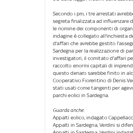
Secondo i pm, i tre arrestati avreb
segreta finalizzata ad influenzare d
le nomine dei componenti di organi d
indagine è collegato all'inchiesta 
d'affari che avrebbe gestito l'asseg
Sardegna per la realizzazione di pa
investigatori, il comitato d'affari p
raccolto enormi capitali di imprendi
questo denaro sarebbe finito in alcu
Cooperativo Fiorentino di Denis Verdi
stati usati come tangenti per agevol
parchi eolici in Sardegna.
Guarda anche
:
Appalti eolico, indagato Cappellacc
Appalti in Sardegna, Verdini si dife
Appalti in Sardegna, Verdini indaga