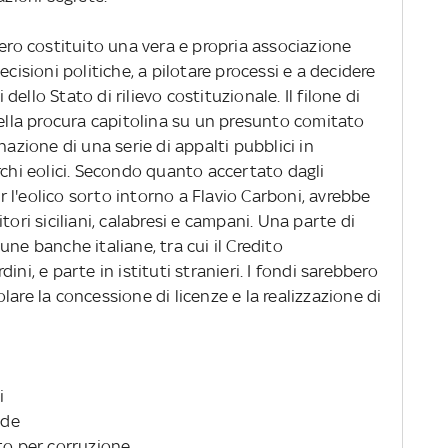
bero costituito una vera e propria associazione
ecisioni politiche, a pilotare processi e a decidere
ello Stato di rilievo costituzionale. Il filone di
della procura capitolina su un presunto comitato
nazione di una serie di appalti pubblici in
rchi eolici. Secondo quanto accertato dagli
er l'eolico sorto intorno a Flavio Carboni, avrebbe
tori siciliani, calabresi e campani. Una parte di
ne banche italiane, tra cui il Credito
ni, e parte in istituti stranieri. I fondi sarebbero
are la concessione di licenze e la realizzazione di
i
nde
to per corruzione