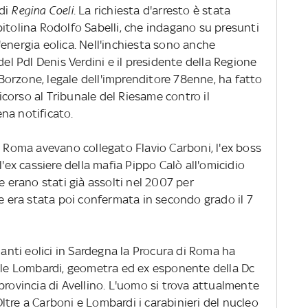
 di
Regina Coeli
. La richiesta d'arresto è stata
itolina Rodolfo Sabelli, che indagano su presunti
ll'energia eolica. Nell'inchiesta sono anche
del Pdl Denis Verdini e il presidente della Regione
orzone, legale dell'imprenditore 78enne, ha fatto
corso al Tribunale del Riesame contro il
na notificato.
i Roma avevano collegato Flavio Carboni, l'ex boss
l'ex cassiere della mafia Pippo Calò all'omicidio
e erano stati già assolti nel 2007 per
ne era stata poi confermata in secondo grado il 7
ianti eolici in Sardegna la Procura di Roma ha
uale Lombardi, geometra ed ex esponente della Dc
provincia di Avellino. L'uomo si trova attualmente
 Oltre a Carboni e Lombardi i carabinieri del nucleo