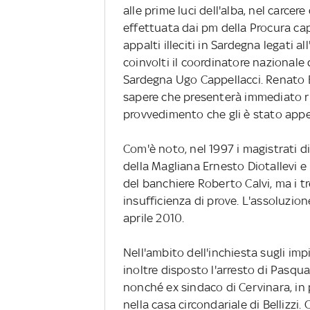
alle prime luci dell'alba, nel carcere
effettuata dai pm della Procura cap
appalti illeciti in Sardegna legati a
coinvolti il coordinatore nazionale 
Sardegna Ugo Cappellacci. Renato B
sapere che presenterà immediato ri
provvedimento che gli è stato appe
Com'è noto, nel 1997 i magistrati d
della Magliana Ernesto Diotallevi e 
del banchiere Roberto Calvi, ma i tr
insufficienza di prove. L'assoluzio
aprile 2010.
Nell'ambito dell'inchiesta sugli imp
inoltre disposto l'arresto di Pasq
nonché ex sindaco di Cervinara, in 
nella casa circondariale di Bellizzi.