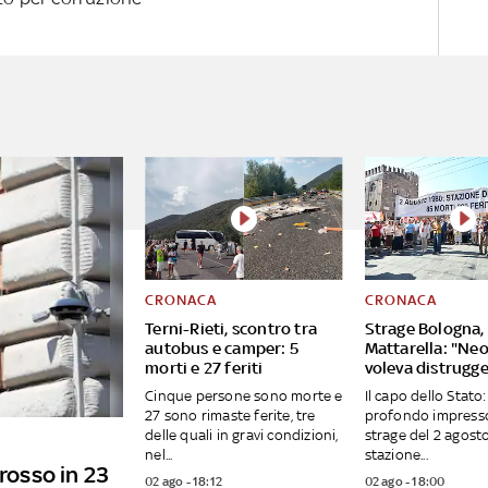
CRONACA
CRONACA
Terni-Rieti, scontro tra
Strage Bologna,
autobus e camper: 5
Mattarella: "Ne
morti e 27 feriti
voleva distrugge
Cinque persone sono morte e
Il capo dello Stato:
27 sono rimaste ferite, tre
profondo impresso
delle quali in gravi condizioni,
strage del 2 agost
nel...
stazione...
 rosso in 23
02 ago - 18:12
02 ago - 18:00