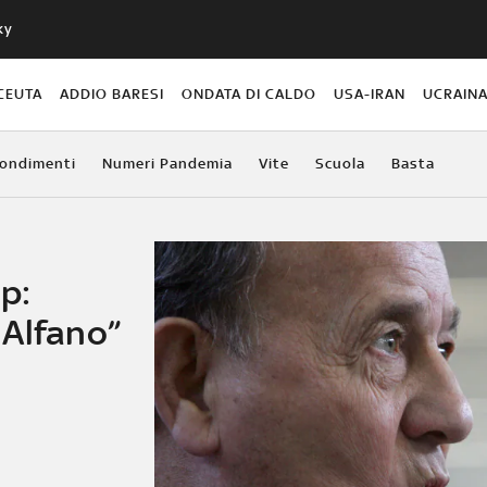
ky
CEUTA
ADDIO BARESI
ONDATA DI CALDO
USA-IRAN
UCRAIN
ondimenti
Numeri Pandemia
Vite
Scuola
Basta
ip:
 Alfano”