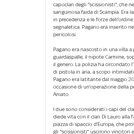
capoclan degli "scissionisti", che ne
sanguinosa faida di Scampia. Era l
in precedenza e le forze dell'ordi
segnaletica. Pagano era inserito nel
pericolosi.
Pagano era nascosto in una villa a
guardaspalle, il nipote Carmine, so
il genero. La polizia ha circondato 
di pistola in aria, a scopo intimida
Pagano era latitante dal maggio 200
occasione di un'operazione della po
Amato.
I due sono considerati i capi del c
diede vita con il clan Di Lauro alla 
piazza di spaccio d'Europa, che pr
gli "scissionisti" uscirono vincitori