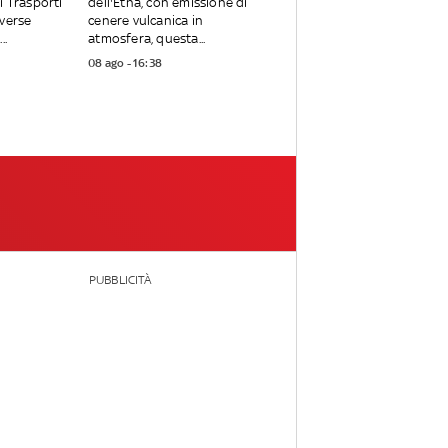
i Trasporti
dell'Etna, con emissione di
iverse
cenere vulcanica in
..
atmosfera, questa...
08 ago - 16:38
PUBBLICITÀ