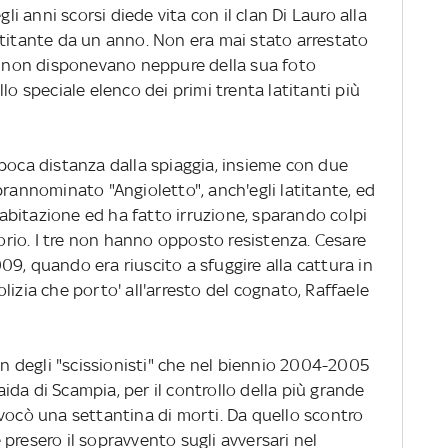
gli anni scorsi diede vita con il clan Di Lauro alla
atitante da un anno. Non era mai stato arrestato
ne non disponevano neppure della sua foto
lo speciale elenco dei primi trenta latitanti più
 poca distanza dalla spiaggia, insieme con due
prannominato "Angioletto", anch'egli latitante, ed
l'abitazione ed ha fatto irruzione, sparando colpi
torio. I tre non hanno opposto resistenza. Cesare
9, quando era riuscito a sfuggire alla cattura in
lizia che porto' all'arresto del cognato, Raffaele
lan degli "scissionisti" che nel biennio 2004-2005
faida di Scampia, per il controllo della più grande
ovocò una settantina di morti. Da quello scontro
 e presero il sopravvento sugli avversari nel