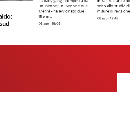
La baby gang - composta da
Infrastrutture e de
un 15enne, un 16enne e due
sono allo studio d
17enni - ha avvicinato due
misure di revisione.
aldo:
19enni...
08 ago - 17:45
 Sud
08 ago - 18:08