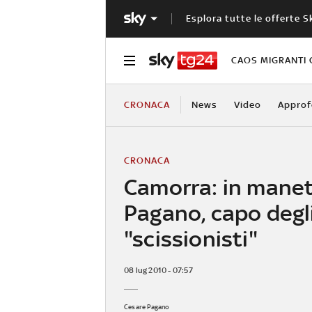
Esplora tutte le offerte S
CAOS MIGRANTI 
CRONACA
News
Video
Approf
CRONACA
Camorra: in mane
Pagano, capo degl
"scissionisti"
08 lug 2010 - 07:57
Cesare Pagano