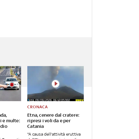
CRONACA
ada,
Etna, cenere dal cratere:
i e multe:
ripresi i voli da e per
udio
Catania
"A causa dell'attività eruttiva