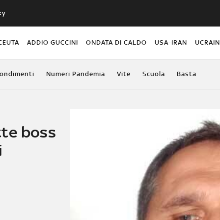
ky
CEUTA
ADDIO GUCCINI
ONDATA DI CALDO
USA-IRAN
UCRAI
ondimenti
Numeri Pandemia
Vite
Scuola
Basta
tte boss
i