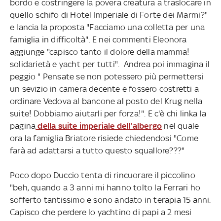
bordo e costringere la povera creatura a traslocare in
quello schifo di Hotel Imperiale di Forte dei Marmi?"
e lancia la proposta "Facciamo una colletta per una
famiglia in difficoltà". E nei commenti Eleonora
aggiunge "capisco tanto il dolore della mamma!
solidarietà e yacht per tutti". Andrea poi immagina il
peggio " Pensate se non potessero più permettersi
un sevizio in camera decente e fossero costretti a
ordinare Vedova al bancone al posto del Krug nella
suite! Dobbiamo aiutarli per forza!". E c'è chi linka la
pagina
della suite imperiale dell'albergo
nel quale
ora la famiglia Briatore risiede chiedendosi "Come
farà ad adattarsi a tutto questo squallore???"
Poco dopo Duccio tenta di rincuorare il piccolino
"beh, quando a 3 anni mi hanno tolto la Ferrari ho
sofferto tantissimo e sono andato in terapia 15 anni.
Capisco che perdere lo yachtino di papi a 2 mesi