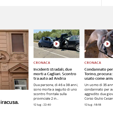
CRONACA
CRONACA
Incidenti stradali, due
Condannato per 
morti a Cagliari. Scontro
Torino, procura:
tra auto ad Andria
usato come arm
Due persone, di 46 e 38 anni,
Un uomo di 35 ann
sono morte a seguito di uno
condannato per a
scontro frontale sulla
aggredito due giov
provinciale 2 in...
Corso Giulio Cesare.
iracusa.
12 lug - 22:40
12 lug - 18:18