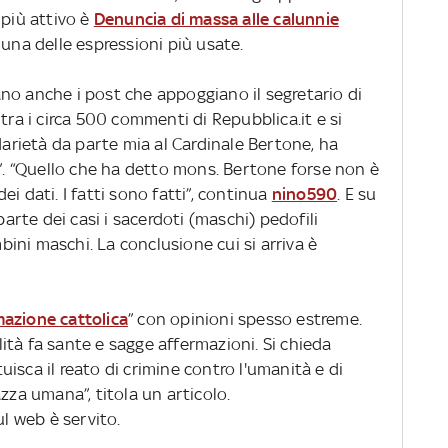
 più attivo è
Denuncia di massa alle calunnie
 una delle espressioni più usate.
no anche i post che appoggiano il segretario di
tra i circa 500 commenti di Repubblica.it e si
idarietà da parte mia al Cardinale Bertone, ha
à”. “Quello che ha detto mons. Bertone forse non è
i dati. I fatti sono fatti”, continua
nino590
. E su
parte dei casi i sacerdoti (maschi) pedofili
ini maschi. La conclusione cui si arriva è
mazione cattolica
” con opinioni spesso estreme.
tà fa sante e sagge affermazioni. Si chieda
ituisca il reato di crimine contro l'umanità e di
zza umana”, titola un articolo.
ul web è servito.