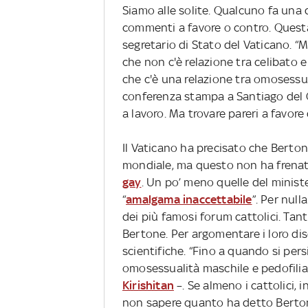
Siamo alle solite. Qualcuno fa una 
commenti a favore o contro. Questa 
segretario di Stato del Vaticano. “
che non c'è relazione tra celibato e
che c'è una relazione tra omosessual
conferenza stampa a Santiago del Ci
a lavoro. Ma trovare pareri a favore 
Il Vaticano ha precisato che Bertone
mondiale, ma questo non ha frenato 
gay
. Un po’ meno quelle del ministe
“
amalgama inaccettabile
”. Per null
dei più famosi forum cattolici. Tant
Bertone. Per argomentare i loro dis
scientifiche. “Fino a quando si pers
omosessualità maschile e pedofilia
Kirishitan
–. Se almeno i cattolici, i
non sapere quanto ha detto Bertone