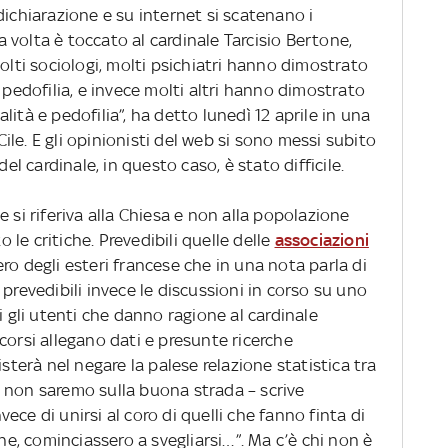
dichiarazione e su internet si scatenano i
volta è toccato al cardinale Tarcisio Bertone,
Molti sociologi, molti psichiatri hanno dimostrato
 pedofilia, e invece molti altri hanno dimostrato
ità e pedofilia”, ha detto lunedì 12 aprile in una
le. E gli opinionisti del web si sono messi subito
del cardinale, in questo caso, è stato difficile.
 si riferiva alla Chiesa e non alla popolazione
le critiche. Prevedibili quelle delle
associazioni
ro degli esteri francese che in una nota parla di
a prevedibili invece le discussioni in corso su uno
i gli utenti che danno ragione al cardinale
corsi allegano dati e presunte ricerche
isterà nel negare la palese relazione statistica tra
 non saremo sulla buona strada – scrive
nvece di unirsi al coro di quelli che fanno finta di
, cominciassero a svegliarsi…”. Ma c’è chi non è