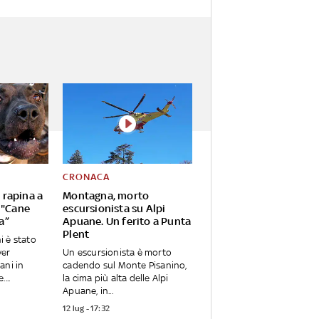
CRONACA
rapina a
Montagna, morto
 "Cane
escursionista su Alpi
a”
Apuane. Un ferito a Punta
Plent
i è stato
ver
Un escursionista è morto
ani in
cadendo sul Monte Pisanino,
...
la cima più alta delle Alpi
Apuane, in...
12 lug - 17:32