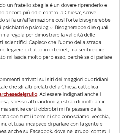
do un fratello sbaglia è un dovere riprenderlo e
o ancora più odio contro la Chiesa”, scrive
do si fa un'affermazione così forte bisognerebbe
ti psichiatri e psicologi». Bisognerebbe dire quali
rima regola per dimostrare la validità delle
ti scientifici. Capisco che l'uomo della strada
 leggere di tutto in internet, ma sentire dire
ato mi lascia molto perplesso, perché sa di parlare
ommenti arrivati sui siti dei maggiori quotidiani
le che gli alti prelati della Chiesa cattolica
rchesedelgrullo
. Ad essere indignati anche i
esa, spesso attirandomi gli strali di molti amici –
 ma sentire certi obbrobri mi fa passare dalla
tata con tutti i termini che conosciamo: vecchia,
ini, ottusa, incapace di parlare con la gente e
inea anche su Facebook, dove nei gruppi contro il