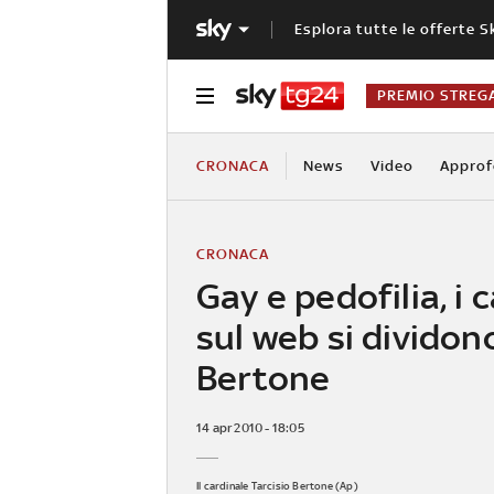
Esplora tutte le offerte S
PREMIO STREG
CRONACA
News
Video
Approf
CRONACA
Gay e pedofilia, i c
sul web si dividon
Bertone
14 apr 2010 - 18:05
Il cardinale Tarcisio Bertone (Ap)