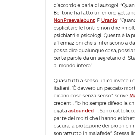
d’accordo e parla di autogol. “Quan
Bertone ha fatto un errore, gettand
NonPraevalebunt
. E
Uranio
: “Quan
esplicitare le fonti e non dire «mol
psichiatri e psicologi. Questa è la p
affermazioni che si riferiscono a da
possa dire qualunque cosa, possiamo
certe parole da un segretario di St
al mondo intero”.
Quasi tutti a senso unico invece i c
italiani. “È davvero un peccato morta
dicano cose senza senso”, scrive
Ma
credenti. “Io ho sempre difeso la chi
digita
astounded
–. Sono cattolico,
parte dei molti che l'hanno etichet
oscura, a protezione dei propri crim
soprattutto in malafede”. Stessa l