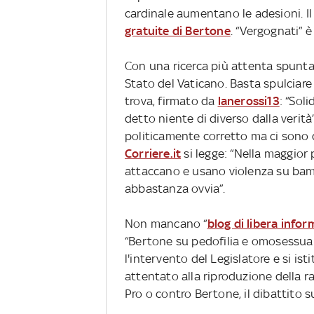
cardinale aumentano le adesioni. Il
gratuite di Bertone
. “Vergognati” è
Con una ricerca più attenta spunta
Stato del Vaticano. Basta spulciare 
trova, firmato da
lanerossi13
: “Sol
detto niente di diverso dalla verit
politicamente corretto ma ci sono de
Corriere.it
si legge: “Nella maggior 
attaccano e usano violenza su bamb
abbastanza ovvia”.
Non mancano “
blog di libera infor
“Bertone su pedofilia e omosessuali
l'intervento del Legislatore e si ist
attentato alla riproduzione della ra
Pro o contro Bertone, il dibattito s