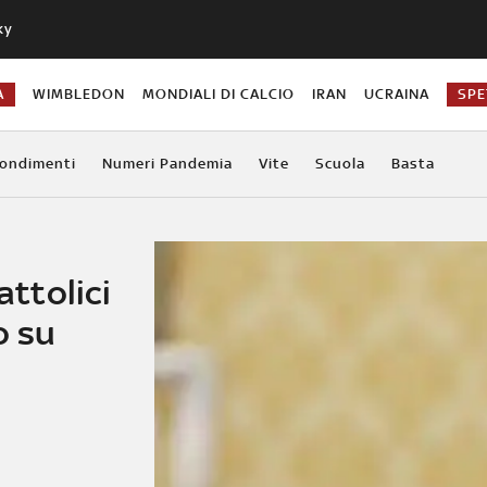
ky
A
WIMBLEDON
MONDIALI DI CALCIO
IRAN
UCRAINA
SPE
ondimenti
Numeri Pandemia
Vite
Scuola
Basta
attolici
o su