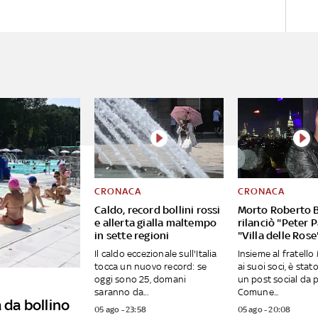
CRONACA
CRONACA
Caldo, record bollini rossi
Morto Roberto B
e allerta gialla maltempo
rilanciò "Peter 
in sette regioni
"Villa delle Rose
Il caldo eccezionale sull'Italia
Insieme al fratell
tocca un nuovo record: se
ai suoi soci, è stato
oggi sono 25, domani
un post social da 
saranno da...
Comune...
 da bollino
05 ago - 23:58
05 ago - 20:08