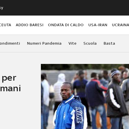
ky
CEUTA
ADDIO BARESI
ONDATA DI CALDO
USA-IRAN
UCRAIN
ondimenti
Numeri Pandemia
Vite
Scuola
Basta
i per
 umani