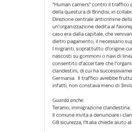
"Human carriers" contro il traffico 
della questura di Brindisi, in collab
Direzione centrale anticrimine dell
un'organizzazione dedita al favore
caso era dalla capitale, che venivano
dietro pagamento, il necessario sup
I migranti, soprattutto d'origine cu
nascosti su gommoni o navi di linea
consentito d'accertare che l'organi
clandestini, di cui ha successivamen
Germania. Il traffico avrebbe frutta
infatti, non constava meno di 3mila
Guarda anche:
Teramo, immigrazione clandestina. 
Il comune invita a denunciare i cla
G8 sicurezza, l'Italia chiede aiuto a