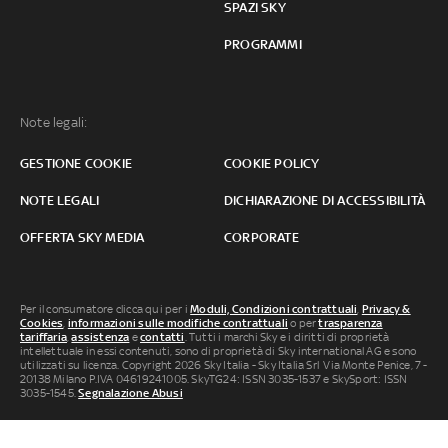
SPAZI SKY
PROGRAMMI
Note legali:
GESTIONE COOKIE
COOKIE POLICY
NOTE LEGALI
DICHIARAZIONE DI ACCESSIBILITÀ
OFFERTA SKY MEDIA
CORPORATE
Per il consumatore clicca qui per i
Moduli, Condizioni contrattuali
,
Privacy &
Cookies
,
informazioni sulle modifiche contrattuali
o per
trasparenza
tariffaria
,
assistenza
e
contatti
. Tutti i marchi Sky e i diritti di proprietà
intellettuale in essi contenuti, sono di proprietà di Sky international AG e sono
utilizzati su licenza. Copyright 2026 Sky Italia - Sky Italia Srl Via Monte Penice, 7 -
20138 Milano P.IVA 04619241005. SkyTG24: ISSN 3035-1537 e SkySport: ISSN
3035-1545.
Segnalazione Abusi