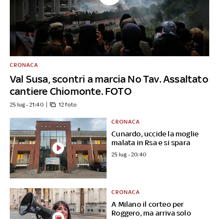
CRONACA
Val Susa, scontri a marcia No Tav. Assaltato
cantiere Chiomonte. FOTO
25 lug - 21:40
12 foto
CRONACA
Cunardo, uccide la moglie
malata in Rsa e si spara
25 lug - 20:40
CRONACA
A Milano il corteo per
Roggero, ma arriva solo