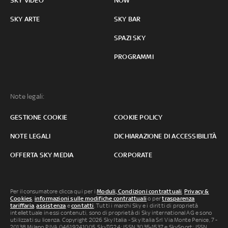
SKY VIDEO
NOW
SKY ARTE
SKY BAR
SPAZI SKY
PROGRAMMI
Note legali:
GESTIONE COOKIE
COOKIE POLICY
NOTE LEGALI
DICHIARAZIONE DI ACCESSIBILITÀ
OFFERTA SKY MEDIA
CORPORATE
Per il consumatore clicca qui per i
Moduli, Condizioni contrattuali
,
Privacy &
Cookies
,
informazioni sulle modifiche contrattuali
o per
trasparenza
tariffaria
,
assistenza
e
contatti
. Tutti i marchi Sky e i diritti di proprietà
intellettuale in essi contenuti, sono di proprietà di Sky international AG e sono
utilizzati su licenza. Copyright 2026 Sky Italia - Sky Italia Srl Via Monte Penice, 7 -
20138 Milano P.IVA 04619241005. SkyTG24: ISSN 3035-1537 e SkySport: ISSN